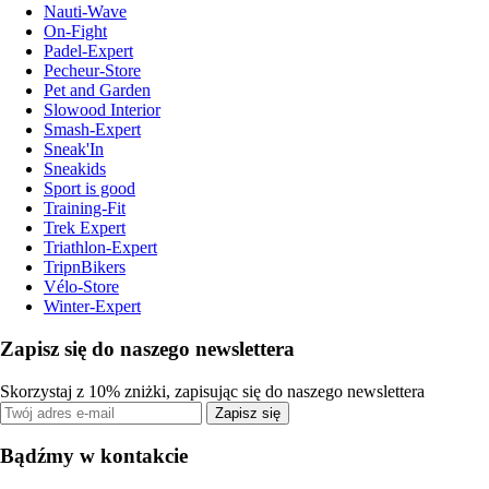
Nauti-Wave
On-Fight
Padel-Expert
Pecheur-Store
Pet and Garden
Slowood Interior
Smash-Expert
Sneak'In
Sneakids
Sport is good
Training-Fit
Trek Expert
Triathlon-Expert
TripnBikers
Vélo-Store
Winter-Expert
Zapisz się do naszego newslettera
Skorzystaj z 10% zniżki, zapisując się do naszego newslettera
Zapisz się
Bądźmy w kontakcie