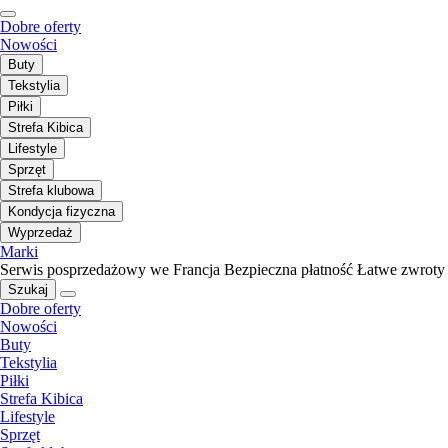
Dobre oferty
Nowości
Buty
Tekstylia
Piłki
Strefa Kibica
Lifestyle
Sprzęt
Strefa klubowa
Kondycja fizyczna
Wyprzedaż
Marki
Serwis posprzedażowy we Francja
Bezpieczna płatność
Łatwe zwroty
Szukaj
Dobre oferty
Nowości
Buty
Tekstylia
Piłki
Strefa Kibica
Lifestyle
Sprzęt