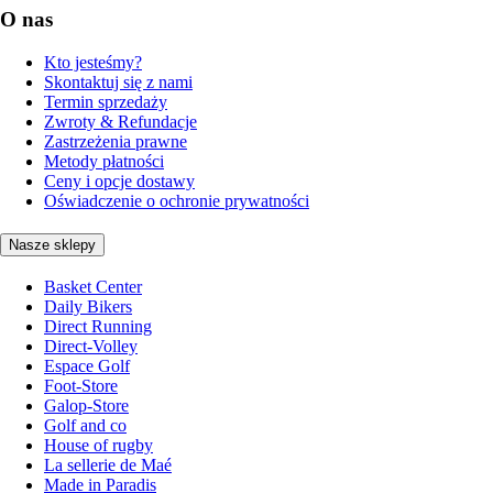
O nas
Kto jesteśmy?
Skontaktuj się z nami
Termin sprzedaży
Zwroty & Refundacje
Zastrzeżenia prawne
Metody płatności
Ceny i opcje dostawy
Oświadczenie o ochronie prywatności
Nasze sklepy
Basket Center
Daily Bikers
Direct Running
Direct-Volley
Espace Golf
Foot-Store
Galop-Store
Golf and co
House of rugby
La sellerie de Maé
Made in Paradis