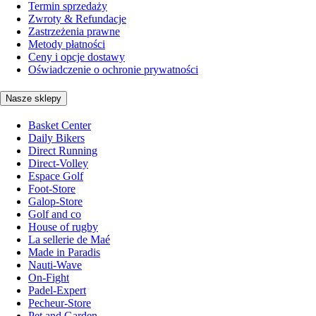
Termin sprzedaży
Zwroty & Refundacje
Zastrzeżenia prawne
Metody płatności
Ceny i opcje dostawy
Oświadczenie o ochronie prywatności
Nasze sklepy
Basket Center
Daily Bikers
Direct Running
Direct-Volley
Espace Golf
Foot-Store
Galop-Store
Golf and co
House of rugby
La sellerie de Maé
Made in Paradis
Nauti-Wave
On-Fight
Padel-Expert
Pecheur-Store
Pet and Garden