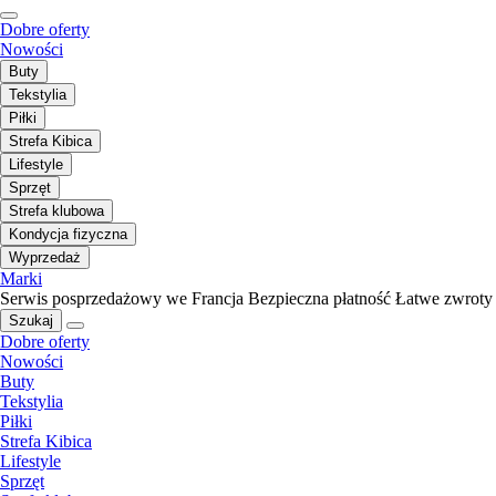
Dobre oferty
Nowości
Buty
Tekstylia
Piłki
Strefa Kibica
Lifestyle
Sprzęt
Strefa klubowa
Kondycja fizyczna
Wyprzedaż
Marki
Serwis posprzedażowy we Francja
Bezpieczna płatność
Łatwe zwroty
Szukaj
Dobre oferty
Nowości
Buty
Tekstylia
Piłki
Strefa Kibica
Lifestyle
Sprzęt