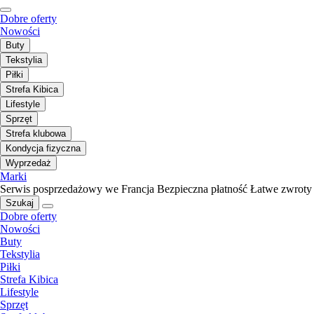
Dobre oferty
Nowości
Buty
Tekstylia
Piłki
Strefa Kibica
Lifestyle
Sprzęt
Strefa klubowa
Kondycja fizyczna
Wyprzedaż
Marki
Serwis posprzedażowy we Francja
Bezpieczna płatność
Łatwe zwroty
Szukaj
Dobre oferty
Nowości
Buty
Tekstylia
Piłki
Strefa Kibica
Lifestyle
Sprzęt