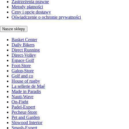
Zastrzeżenia prawne
Metody płatności
Ceny i opcje dostawy
Oświadczenie o ochronie prywatności
Nasze sklepy
Basket Center
Daily Bikers
Direct Running
Direct-Volley
Espace Golf
Foot-Store
Galop-Store
Golf and co
House of rugby
La sellerie de Maé
Made in Paradis
Nauti-Wave
On-Fight
Padel-Expert
Pecheur-Store
Pet and Garden
Slowood Interior
Smash-Expert