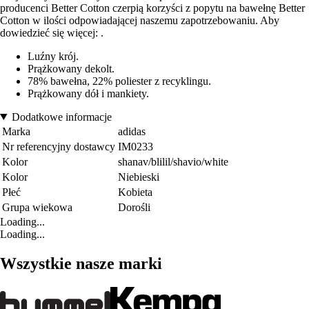
producenci Better Cotton czerpią korzyści z popytu na bawełnę Better
Cotton w ilości odpowiadającej naszemu zapotrzebowaniu. Aby
dowiedzieć się więcej: .
Luźny krój.
Prążkowany dekolt.
78% bawełna, 22% poliester z recyklingu.
Prążkowany dół i mankiety.
Dodatkowe informacje
Marka
adidas
Nr referencyjny dostawcy
IM0233
Kolor
shanav/blilil/shavio/white
Kolor
Niebieski
Płeć
Kobieta
Grupa wiekowa
Dorośli
Loading...
Loading...
Wszystkie nasze marki