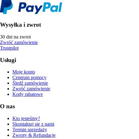
Wysyłka i zwrot
30 dni na zwrot
Zwróć zamówienie
Trustpilot
Usługi
Moje konto
Centrum pomocy
Śledź zamówienie
Zwróć zamówienie
Kody rabatowe
O nas
Kto jesteśmy?
Skontaktuj się z nami
Termin sprzedaży
Zwroty & Refundacje