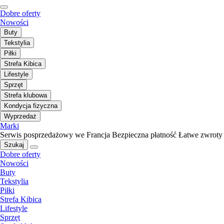
Dobre oferty
Nowości
Buty
Tekstylia
Piłki
Strefa Kibica
Lifestyle
Sprzęt
Strefa klubowa
Kondycja fizyczna
Wyprzedaż
Marki
Serwis posprzedażowy we Francja
Bezpieczna płatność
Łatwe zwroty
Szukaj
Dobre oferty
Nowości
Buty
Tekstylia
Piłki
Strefa Kibica
Lifestyle
Sprzęt