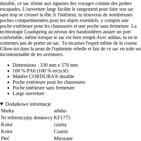
durable, ce sac résiste aux rigueurs des voyages comme des petites
escapades. L'ouverture large facilite le rangement pour faire son sac
sans trop se creuser la tête.À l'intérieur, tu trouveras de nombreuses
poches compartimentées pour tes objets essentiels, y compris une
poche extérieure pour les chaussures et une poche sans fermeture. La
technologie Loadspring au niveau des bandoulières assure un port
confortable, même lorsque le sac est bien rempli.Avec adidas, tu ne te
contentes pas de porter un sac. Tu incarnes l'esprit même de la course.
Glisse-toi dans la peau de l'optimiste rebelle et fais de ce sac en toile un
incontournable de tes aventures.
Dimensions : 330 mm x 570 mm
100 % PA6 (100 % recyclé)
Matière CORDURA® durable
Poche extérieure pour les chaussures
Poche intérieure sans fermeture
Large ouverture
Dodatkowe informacje
Marka
adidas
Nr referencyjny dostawcy
KF1775
Kolor
czarny
Kolor
Czarny
Płeć
Mieszane