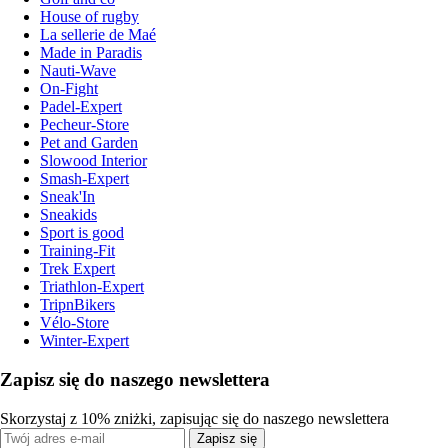
House of rugby
La sellerie de Maé
Made in Paradis
Nauti-Wave
On-Fight
Padel-Expert
Pecheur-Store
Pet and Garden
Slowood Interior
Smash-Expert
Sneak'In
Sneakids
Sport is good
Training-Fit
Trek Expert
Triathlon-Expert
TripnBikers
Vélo-Store
Winter-Expert
Zapisz się do naszego newslettera
Skorzystaj z 10% zniżki, zapisując się do naszego newslettera
Zapisz się