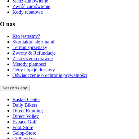
Śledź zamówienie
Zwróć zamówienie
Kody rabatowe
O nas
Kto jesteśmy?
Skontaktuj się z nami
Termin sprzedaży
Zwroty & Refundacje
Zastrzeżenia prawne
Metody płatności
Ceny i opcje dostawy
Oświadczenie o ochronie prywatności
Nasze sklepy
Basket Center
Daily Bikers
Direct Running
Direct-Volley
Espace Golf
Foot-Store
Galop-Store
Golf and co