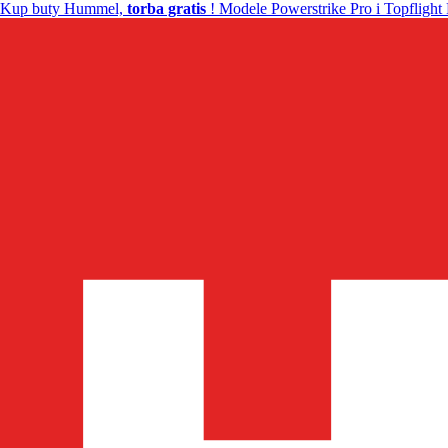
Kup buty Hummel,
torba gratis
! Modele Powerstrike Pro i Topflight