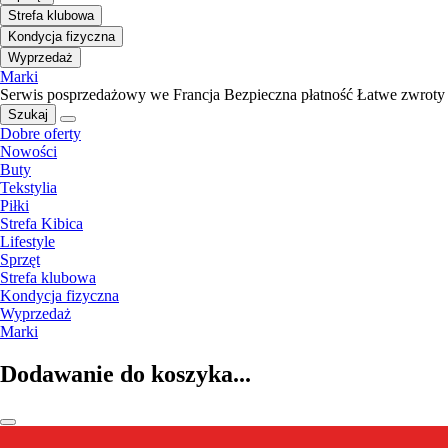
Strefa klubowa
Kondycja fizyczna
Wyprzedaż
Marki
Serwis posprzedażowy we Francja
Bezpieczna płatność
Łatwe zwroty
Szukaj
Dobre oferty
Nowości
Buty
Tekstylia
Piłki
Strefa Kibica
Lifestyle
Sprzęt
Strefa klubowa
Kondycja fizyczna
Wyprzedaż
Marki
Dodawanie do koszyka...