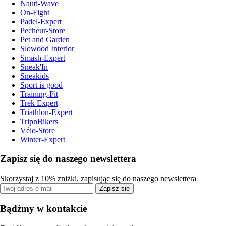
Nauti-Wave
On-Fight
Padel-Expert
Pecheur-Store
Pet and Garden
Slowood Interior
Smash-Expert
Sneak'In
Sneakids
Sport is good
Training-Fit
Trek Expert
Triathlon-Expert
TripnBikers
Vélo-Store
Winter-Expert
Zapisz się do naszego newslettera
Skorzystaj z 10% zniżki, zapisując się do naszego newslettera
Zapisz się
Bądźmy w kontakcie