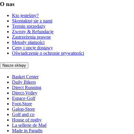
O nas
Kto jesteśmy?
Skontaktuj się z nami
Termin sprzedaży
Zwroty & Refundacje
Zastrzeżenia prawne
Metody płatności
Ceny i opcje dostawy
Oświadczenie o ochronie prywatności
Nasze sklepy
Basket Center
Daily Bikers
Direct Running
Direct-Volley
Espace Golf
Foot-Store
Galop-Store
Golf and co
House of rugby
La sellerie de Maé
Made in Paradis