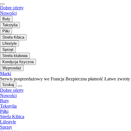
Dobre oferty
Nowości
Buty
Tekstylia
Piłki
Strefa Kibica
Lifestyle
Sprzęt
Strefa klubowa
Kondycja fizyczna
Wyprzedaż
Marki
Serwis posprzedażowy we Francja
Bezpieczna płatność
Łatwe zwroty
Szukaj
Dobre oferty
Nowości
Buty
Tekstylia
Piłki
Strefa Kibica
Lifestyle
Sprzęt