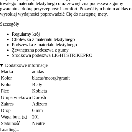
trwałego materiału tekstylnego oraz zewnętrzna podeszwa z gumy
gwarantują dobrą przyczepność i komfort. Pozwól tym butom adidas o
wysokiej wydajności poprowadzić Cię do następnej mety.
Szczegóły
Regularny krój
Cholewka z materiału tekstylnego
Podszewka z materiału tekstylnego
Zewnętrzna podeszwa z gumy
Środkowa podeszwa LIGHTSTRIKEPRO
Dodatkowe informacje
Marka
adidas
Kolor
blacas/meorgl/granit
Kolor
Biały
Płeć
Kobieta
Grupa wiekowa
Dorośli
Zakres
Adizero
Drop
6 mm
Waga buta (g)
201
Stabilność
Neutre
Loading...