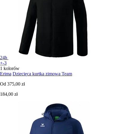
24h
+-3
1 kolorów
Erima
Dziecięca kurtka zimowa Team
Od
375,00 zł
184,00 zł