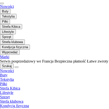
Nowości
Buty
Tekstylia
Piłki
Strefa Kibica
Lifestyle
Sprzęt
Strefa klubowa
Kondycja fizyczna
Wyprzedaż
Marki
Serwis posprzedażowy we Francja
Bezpieczna płatność
Łatwe zwroty
Szukaj
Nowości
Buty
Tekstylia
Piłki
Strefa Kibica
Lifestyle
Sprzęt
Strefa klubowa
Kondycja fizyczna