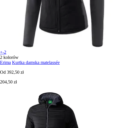
+-2
2 kolorów
Erima
Kurtka damska matelassée
Od
392,50 zł
204,50 zł