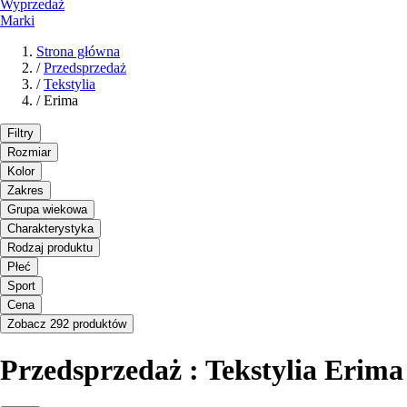
Wyprzedaż
Marki
Strona główna
/
Przedsprzedaż
/
Tekstylia
/
Erima
Filtry
Rozmiar
Kolor
Zakres
Grupa wiekowa
Charakterystyka
Rodzaj produktu
Płeć
Sport
Cena
Zobacz 292 produktów
Przedsprzedaż : Tekstylia Erima