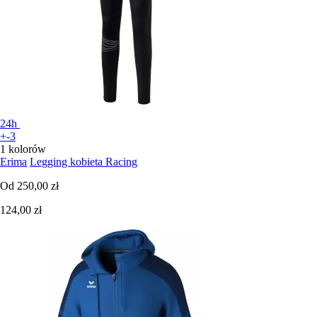
24h
+-3
1 kolorów
Erima
Legging kobieta Racing
Od
250,00 zł
124,00 zł