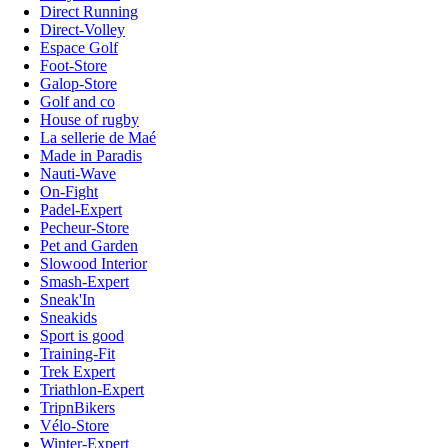
Direct Running
Direct-Volley
Espace Golf
Foot-Store
Galop-Store
Golf and co
House of rugby
La sellerie de Maé
Made in Paradis
Nauti-Wave
On-Fight
Padel-Expert
Pecheur-Store
Pet and Garden
Slowood Interior
Smash-Expert
Sneak'In
Sneakids
Sport is good
Training-Fit
Trek Expert
Triathlon-Expert
TripnBikers
Vélo-Store
Winter-Expert