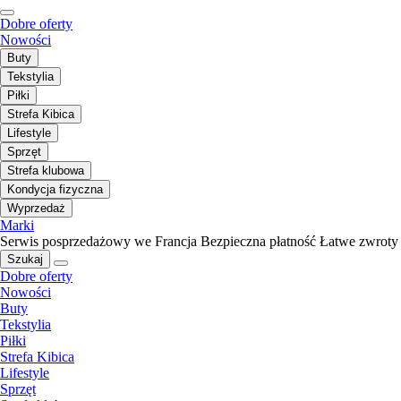
Dobre oferty
Nowości
Buty
Tekstylia
Piłki
Strefa Kibica
Lifestyle
Sprzęt
Strefa klubowa
Kondycja fizyczna
Wyprzedaż
Marki
Serwis posprzedażowy we Francja
Bezpieczna płatność
Łatwe zwroty
Szukaj
Dobre oferty
Nowości
Buty
Tekstylia
Piłki
Strefa Kibica
Lifestyle
Sprzęt