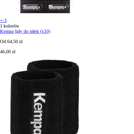
+-3
1 kolorów
Kempa
Igły do piłek (x10)
Od
64,50 zł
46,00 zł