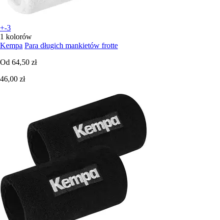
+-3
1 kolorów
Kempa
Para długich mankietów frotte
Od
64,50 zł
46,00 zł