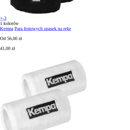
+-3
1 kolorów
Kempa
Para frotowych opasek na rękę
Od
56,00 zł
41,00 zł