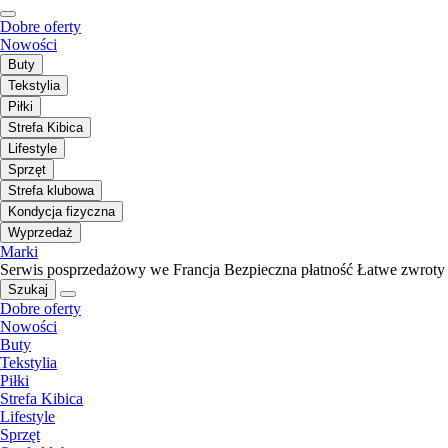
Dobre oferty
Nowości
Buty
Tekstylia
Piłki
Strefa Kibica
Lifestyle
Sprzęt
Strefa klubowa
Kondycja fizyczna
Wyprzedaż
Marki
Serwis posprzedażowy we Francja
Bezpieczna płatność
Łatwe zwroty
Szukaj
Dobre oferty
Nowości
Buty
Tekstylia
Piłki
Strefa Kibica
Lifestyle
Sprzęt