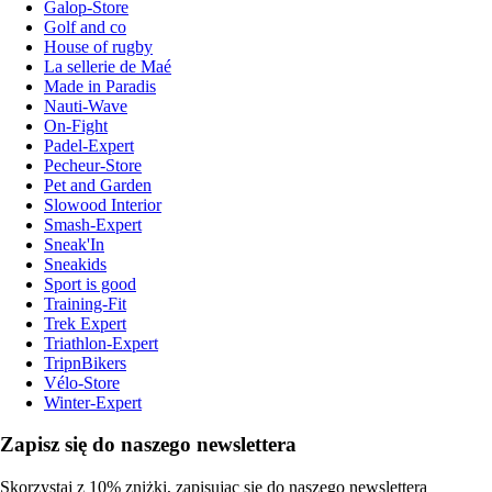
Galop-Store
Golf and co
House of rugby
La sellerie de Maé
Made in Paradis
Nauti-Wave
On-Fight
Padel-Expert
Pecheur-Store
Pet and Garden
Slowood Interior
Smash-Expert
Sneak'In
Sneakids
Sport is good
Training-Fit
Trek Expert
Triathlon-Expert
TripnBikers
Vélo-Store
Winter-Expert
Zapisz się do naszego newslettera
Skorzystaj z 10% zniżki, zapisując się do naszego newslettera