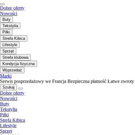
Dobre oferty
Nowości
Buty
Tekstylia
Piłki
Strefa Kibica
Lifestyle
Sprzęt
Strefa klubowa
Kondycja fizyczna
Wyprzedaż
Marki
Serwis posprzedażowy we Francja
Bezpieczna płatność
Łatwe zwroty
Szukaj
Dobre oferty
Nowości
Buty
Tekstylia
Piłki
Strefa Kibica
Lifestyle
Sprzęt