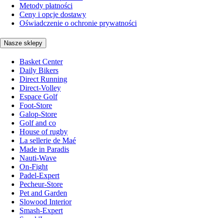
Metody płatności
Ceny i opcje dostawy
Oświadczenie o ochronie prywatności
Nasze sklepy
Basket Center
Daily Bikers
Direct Running
Direct-Volley
Espace Golf
Foot-Store
Galop-Store
Golf and co
House of rugby
La sellerie de Maé
Made in Paradis
Nauti-Wave
On-Fight
Padel-Expert
Pecheur-Store
Pet and Garden
Slowood Interior
Smash-Expert