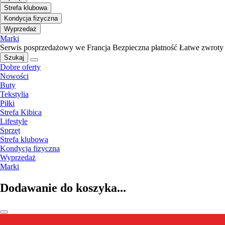
Strefa klubowa
Kondycja fizyczna
Wyprzedaż
Marki
Serwis posprzedażowy we Francja
Bezpieczna płatność
Łatwe zwroty
Szukaj
Dobre oferty
Nowości
Buty
Tekstylia
Piłki
Strefa Kibica
Lifestyle
Sprzęt
Strefa klubowa
Kondycja fizyczna
Wyprzedaż
Marki
Dodawanie do koszyka...