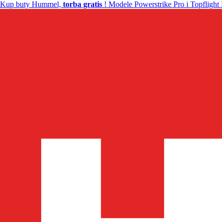
Kup buty Hummel,
torba gratis
! Modele Powerstrike Pro i Topflight