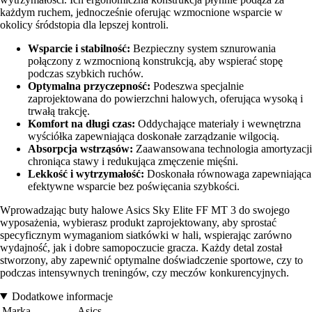
każdym ruchem, jednocześnie oferując wzmocnione wsparcie w
okolicy śródstopia dla lepszej kontroli.
Wsparcie i stabilność:
Bezpieczny system sznurowania
połączony z wzmocnioną konstrukcją, aby wspierać stopę
podczas szybkich ruchów.
Optymalna przyczepność:
Podeszwa specjalnie
zaprojektowana do powierzchni halowych, oferująca wysoką i
trwałą trakcję.
Komfort na długi czas:
Oddychające materiały i wewnętrzna
wyściółka zapewniająca doskonałe zarządzanie wilgocią.
Absorpcja wstrząsów:
Zaawansowana technologia amortyzacji
chroniąca stawy i redukująca zmęczenie mięśni.
Lekkość i wytrzymałość:
Doskonała równowaga zapewniająca
efektywne wsparcie bez poświęcania szybkości.
Wprowadzając buty halowe Asics Sky Elite FF MT 3 do swojego
wyposażenia, wybierasz produkt zaprojektowany, aby sprostać
specyficznym wymaganiom siatkówki w hali, wspierając zarówno
wydajność, jak i dobre samopoczucie gracza. Każdy detal został
stworzony, aby zapewnić optymalne doświadczenie sportowe, czy to
podczas intensywnych treningów, czy meczów konkurencyjnych.
Dodatkowe informacje
Marka
Asics