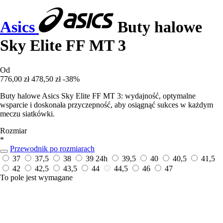
Asics
Buty halowe
Sky Elite FF MT 3
Od
776,00 zł
478,50 zł
-38%
Buty halowe Asics Sky Elite FF MT 3: wydajność, optymalne
wsparcie i doskonała przyczepność, aby osiągnąć sukces w każdym
meczu siatkówki.
Rozmiar
*
Przewodnik po rozmiarach
37
37,5
38
39
24h
39,5
40
40,5
41,5
42
42,5
43,5
44
44,5
46
47
To pole jest wymagane