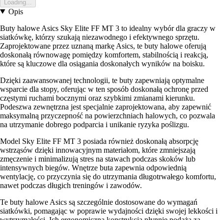
Loading...
Opis
Buty halowe Asics Sky Elite FF MT 3 to idealny wybór dla graczy w
siatkówkę, którzy szukają niezawodnego i efektywnego sprzętu.
Zaprojektowane przez uznaną markę Asics, te buty halowe oferują
doskonałą równowagę pomiędzy komfortem, stabilnością i reakcją,
które są kluczowe dla osiągania doskonałych wyników na boisku.
Dzięki zaawansowanej technologii, te buty zapewniają optymalne
wsparcie dla stopy, oferując w ten sposób doskonałą ochronę przed
częstymi ruchami bocznymi oraz szybkimi zmianami kierunku.
Podeszwa zewnętrzna jest specjalnie zaprojektowana, aby zapewnić
maksymalną przyczepność na powierzchniach halowych, co pozwala
na utrzymanie dobrego podparcia i unikanie ryzyka poślizgu.
Model Sky Elite FF MT 3 posiada również doskonałą absorpcję
wstrząsów dzięki innowacyjnym materiałom, które zmniejszają
zmęczenie i minimalizują stres na stawach podczas skoków lub
intensywnych biegów. Wnętrze buta zapewnia odpowiednią
wentylację, co przyczynia się do utrzymania długotrwałego komfortu,
nawet podczas długich treningów i zawodów.
Te buty halowe Asics są szczególnie dostosowane do wymagań
siatkówki, pomagając w poprawie wydajności dzięki swojej lekkości i
wytrzymałości. Ich ergonomiczna konstrukcja płynnie podąża za