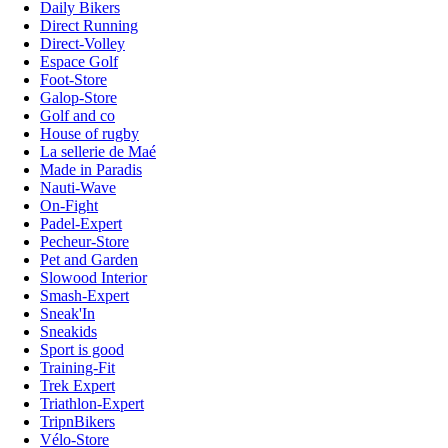
Daily Bikers
Direct Running
Direct-Volley
Espace Golf
Foot-Store
Galop-Store
Golf and co
House of rugby
La sellerie de Maé
Made in Paradis
Nauti-Wave
On-Fight
Padel-Expert
Pecheur-Store
Pet and Garden
Slowood Interior
Smash-Expert
Sneak'In
Sneakids
Sport is good
Training-Fit
Trek Expert
Triathlon-Expert
TripnBikers
Vélo-Store