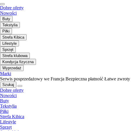
Dobre oferty
Nowości
Buty
Tekstylia
Piłki
Strefa Kibica
Lifestyle
Sprzęt
Strefa klubowa
Kondycja fizyczna
Wyprzedaż
Marki
Serwis posprzedażowy we Francja
Bezpieczna płatność
Łatwe zwroty
Szukaj
Dobre oferty
Nowości
Buty
Tekstylia
Piłki
Strefa Kibica
Lifestyle
Sprzęt