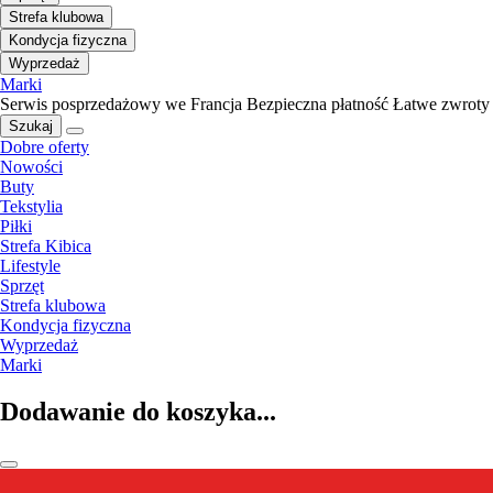
Strefa klubowa
Kondycja fizyczna
Wyprzedaż
Marki
Serwis posprzedażowy we Francja
Bezpieczna płatność
Łatwe zwroty
Szukaj
Dobre oferty
Nowości
Buty
Tekstylia
Piłki
Strefa Kibica
Lifestyle
Sprzęt
Strefa klubowa
Kondycja fizyczna
Wyprzedaż
Marki
Dodawanie do koszyka...