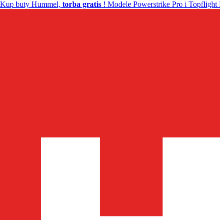
Kup buty Hummel,
torba gratis
! Modele Powerstrike Pro i Topflight