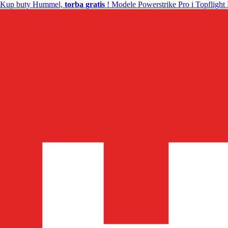
Kup buty Hummel,
torba gratis
! Modele Powerstrike Pro i Topflight