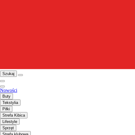
Szukaj
Nowości
Buty
Tekstylia
Piłki
Strefa Kibica
Lifestyle
Sprzęt
Strefa klubowa