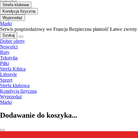
Strefa klubowa
Kondycja fizyczna
Wyprzedaż
Marki
Serwis posprzedażowy we Francja
Bezpieczna płatność
Łatwe zwroty
Szukaj
Dobre oferty
Nowości
Buty
Tekstylia
Piłki
Strefa Kibica
Lifestyle
Sprzęt
Strefa klubowa
Kondycja fizyczna
Wyprzedaż
Marki
Dodawanie do koszyka...