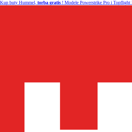
Kup buty Hummel,
torba gratis
! Modele Powerstrike Pro i Topflight