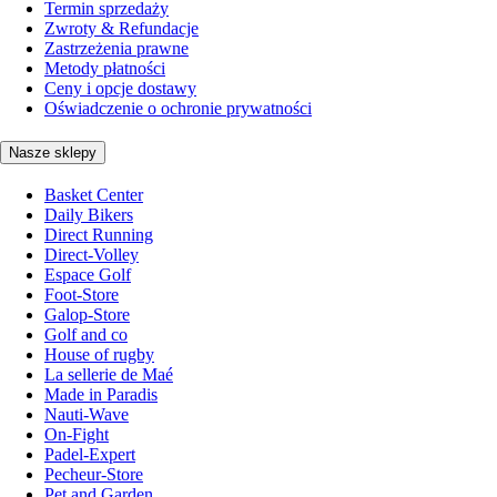
Termin sprzedaży
Zwroty & Refundacje
Zastrzeżenia prawne
Metody płatności
Ceny i opcje dostawy
Oświadczenie o ochronie prywatności
Nasze sklepy
Basket Center
Daily Bikers
Direct Running
Direct-Volley
Espace Golf
Foot-Store
Galop-Store
Golf and co
House of rugby
La sellerie de Maé
Made in Paradis
Nauti-Wave
On-Fight
Padel-Expert
Pecheur-Store
Pet and Garden