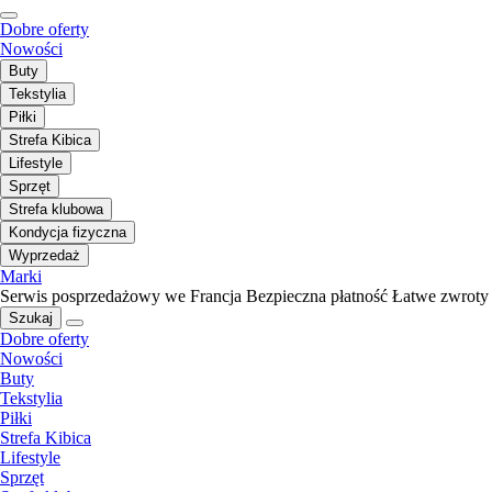
Dobre oferty
Nowości
Buty
Tekstylia
Piłki
Strefa Kibica
Lifestyle
Sprzęt
Strefa klubowa
Kondycja fizyczna
Wyprzedaż
Marki
Serwis posprzedażowy we Francja
Bezpieczna płatność
Łatwe zwroty
Szukaj
Dobre oferty
Nowości
Buty
Tekstylia
Piłki
Strefa Kibica
Lifestyle
Sprzęt