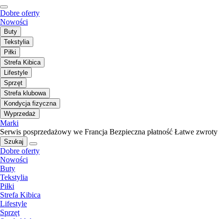
Dobre oferty
Nowości
Buty
Tekstylia
Piłki
Strefa Kibica
Lifestyle
Sprzęt
Strefa klubowa
Kondycja fizyczna
Wyprzedaż
Marki
Serwis posprzedażowy we Francja
Bezpieczna płatność
Łatwe zwroty
Szukaj
Dobre oferty
Nowości
Buty
Tekstylia
Piłki
Strefa Kibica
Lifestyle
Sprzęt