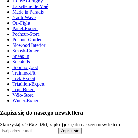
House of rugby
La sellerie de Maé
Made in Paradis
Nauti-Wave
On-Fight
Padel-Expert
Pecheur-Store
Pet and Garden
Slowood Interior
Smash-Expert
Sneak'In
Sneakids
Sport is good
Training-Fit
Trek Expert
Triathlon-Expert
TripnBikers
Vélo-Store
Winter-Expert
Zapisz się do naszego newslettera
Skorzystaj z 10% zniżki, zapisując się do naszego newslettera
Zapisz się