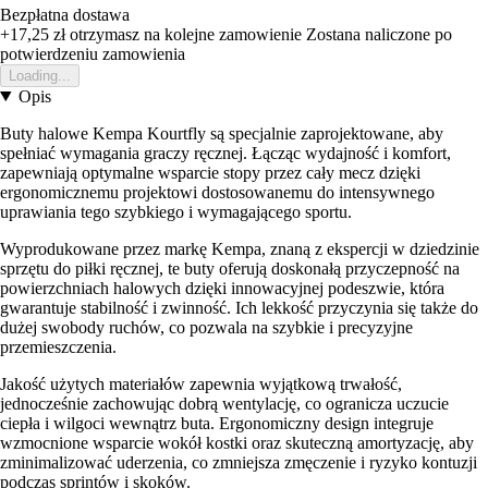
Bezpłatna dostawa
+17,25 zł
otrzymasz na kolejne zamowienie
Zostana naliczone po
potwierdzeniu zamowienia
Loading...
Opis
Buty halowe Kempa Kourtfly są specjalnie zaprojektowane, aby
spełniać wymagania graczy ręcznej. Łącząc wydajność i komfort,
zapewniają optymalne wsparcie stopy przez cały mecz dzięki
ergonomicznemu projektowi dostosowanemu do intensywnego
uprawiania tego szybkiego i wymagającego sportu.
Wyprodukowane przez markę Kempa, znaną z ekspercji w dziedzinie
sprzętu do piłki ręcznej, te buty oferują doskonałą przyczepność na
powierzchniach halowych dzięki innowacyjnej podeszwie, która
gwarantuje stabilność i zwinność. Ich lekkość przyczynia się także do
dużej swobody ruchów, co pozwala na szybkie i precyzyjne
przemieszczenia.
Jakość użytych materiałów zapewnia wyjątkową trwałość,
jednocześnie zachowując dobrą wentylację, co ogranicza uczucie
ciepła i wilgoci wewnątrz buta. Ergonomiczny design integruje
wzmocnione wsparcie wokół kostki oraz skuteczną amortyzację, aby
zminimalizować uderzenia, co zmniejsza zmęczenie i ryzyko kontuzji
podczas sprintów i skoków.