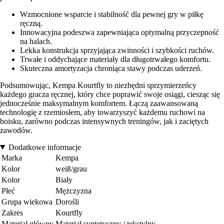
Wzmocnione wsparcie i stabilność dla pewnej gry w piłkę
ręczną.
Innowacyjna podeszwa zapewniająca optymalną przyczepność
na halach.
Lekka konstrukcja sprzyjająca zwinności i szybkości ruchów.
Trwałe i oddychające materiały dla długotrwałego komfortu.
Skuteczna amortyzacja chroniąca stawy podczas uderzeń.
Podsumowując, Kempa Kourtfly to niezbędni sprzymierzeńcy
każdego gracza ręcznej, który chce poprawić swoje osiągi, ciesząc się
jednocześnie maksymalnym komfortem. Łączą zaawansowaną
technologię z rzemiosłem, aby towarzyszyć każdemu ruchowi na
boisku, zarówno podczas intensywnych treningów, jak i zaciętych
zawodów.
Dodatkowe informacje
Marka
Kempa
Kolor
weiß/grau
Kolor
Biały
Płeć
Mężczyzna
Grupa wiekowa
Dorośli
Zakres
Kourtfly
Materiał główny
Materiał syntetyczny / tekstylny