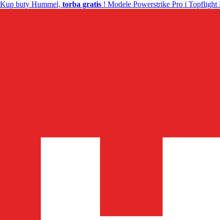
Kup buty Hummel,
torba gratis
! Modele Powerstrike Pro i Topflight