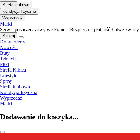
Strefa klubowa
Kondycja fizyczna
Wyprzedaż
Marki
Serwis posprzedażowy we Francja
Bezpieczna płatność
Łatwe zwroty
Szukaj
Dobre oferty
Nowości
Buty
Tekstylia
Piłki
Strefa Kibica
Lifestyle
Sprzęt
Strefa klubowa
Kondycja fizyczna
Wyprzedaż
Marki
Dodawanie do koszyka...