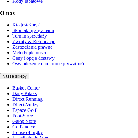
Kody rabatowe
O nas
Kto jesteśmy?
Skontaktuj się z nami
Termin sprzedaży
Zwroty & Refundacje
Zastrzeżenia prawne
Metody płatności
Ceny i opcje dostawy
Oświadczenie o ochronie prywatności
Nasze sklepy
Basket Center
Daily Bikers
Direct Running
Direct-Volley
Espace Golf
Foot-Store
Galop-Store
Golf and co
House of rugby
La sellerie de Maé