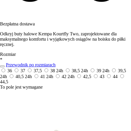
Bezpłatna dostawa
Odkryj buty halowe Kempa Kourtfly Two, zaprojektowane dla
maksymalnego komfortu i wyjątkowych osiągów na boisku do piłki
ręcznej.
Rozmiar
*
Przewodnik po rozmiarach
36
37
37,5
38
24h
38,5
24h
39
24h
39,5
24h
40,5
24h
41
24h
42
24h
42,5
43
44
44,5
To pole jest wymagane