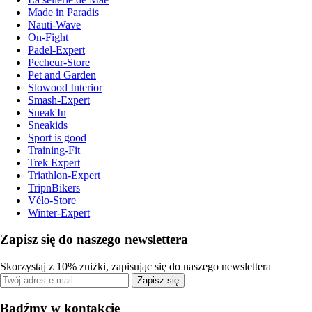
Made in Paradis
Nauti-Wave
On-Fight
Padel-Expert
Pecheur-Store
Pet and Garden
Slowood Interior
Smash-Expert
Sneak'In
Sneakids
Sport is good
Training-Fit
Trek Expert
Triathlon-Expert
TripnBikers
Vélo-Store
Winter-Expert
Zapisz się do naszego newslettera
Skorzystaj z 10% zniżki, zapisując się do naszego newslettera
Zapisz się
Bądźmy w kontakcie