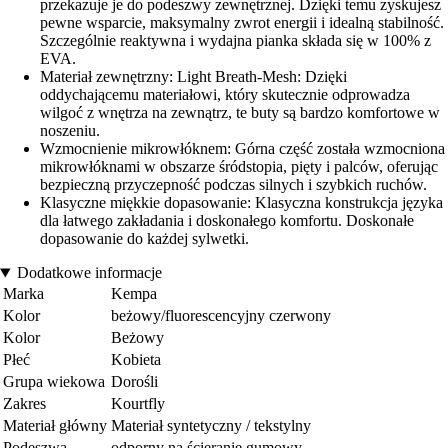
przekazuje je do podeszwy zewnętrznej. Dzięki temu zyskujesz
pewne wsparcie, maksymalny zwrot energii i idealną stabilność.
Szczególnie reaktywna i wydajna pianka składa się w 100% z
EVA.
Materiał zewnętrzny: Light Breath-Mesh: Dzięki
oddychającemu materiałowi, który skutecznie odprowadza
wilgoć z wnętrza na zewnątrz, te buty są bardzo komfortowe w
noszeniu.
Wzmocnienie mikrowłóknem: Górna część została wzmocniona
mikrowłóknami w obszarze śródstopia, pięty i palców, oferując
bezpieczną przyczepność podczas silnych i szybkich ruchów.
Klasyczne miękkie dopasowanie: Klasyczna konstrukcja języka
dla łatwego zakładania i doskonałego komfortu. Doskonałe
dopasowanie do każdej sylwetki.
Dodatkowe informacje
Marka
Kempa
Kolor
beżowy/fluorescencyjny czerwony
Kolor
Beżowy
Płeć
Kobieta
Grupa wiekowa
Dorośli
Zakres
Kourtfly
Materiał główny
Materiał syntetyczny / tekstylny
Podeszwa
odporny na ścieranie gumowy