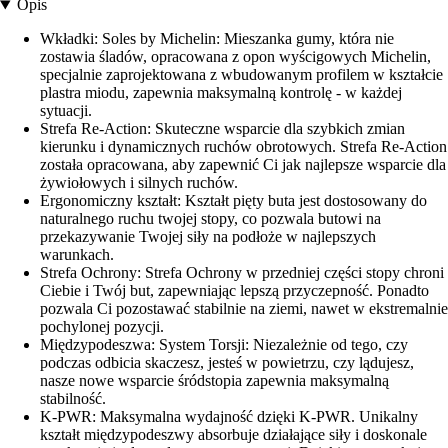
Opis
Wkładki: Soles by Michelin: Mieszanka gumy, która nie
zostawia śladów, opracowana z opon wyścigowych Michelin,
specjalnie zaprojektowana z wbudowanym profilem w kształcie
plastra miodu, zapewnia maksymalną kontrolę - w każdej
sytuacji.
Strefa Re-Action: Skuteczne wsparcie dla szybkich zmian
kierunku i dynamicznych ruchów obrotowych. Strefa Re-Action
została opracowana, aby zapewnić Ci jak najlepsze wsparcie dla
żywiołowych i silnych ruchów.
Ergonomiczny kształt: Kształt pięty buta jest dostosowany do
naturalnego ruchu twojej stopy, co pozwala butowi na
przekazywanie Twojej siły na podłoże w najlepszych
warunkach.
Strefa Ochrony: Strefa Ochrony w przedniej części stopy chroni
Ciebie i Twój but, zapewniając lepszą przyczepność. Ponadto
pozwala Ci pozostawać stabilnie na ziemi, nawet w ekstremalnie
pochylonej pozycji.
Międzypodeszwa: System Torsji: Niezależnie od tego, czy
podczas odbicia skaczesz, jesteś w powietrzu, czy lądujesz,
nasze nowe wsparcie śródstopia zapewnia maksymalną
stabilność.
K-PWR: Maksymalna wydajność dzięki K-PWR. Unikalny
kształt międzypodeszwy absorbuje działające siły i doskonale