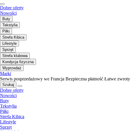
Dobre oferty
Nowości
Buty
Tekstylia
Piłki
Strefa Kibica
Lifestyle
Sprzęt
Strefa klubowa
Kondycja fizyczna
Wyprzedaż
Marki
Serwis posprzedażowy we Francja
Bezpieczna płatność
Łatwe zwroty
Szukaj
Dobre oferty
Nowości
Buty
Tekstylia
Piłki
Strefa Kibica
Lifestyle
Sprzęt