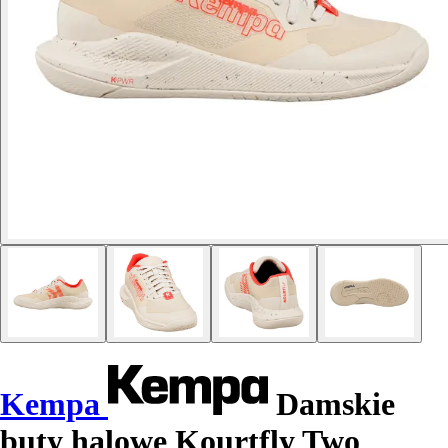
Kempa
Damskie
buty halowe Kourtfly Two