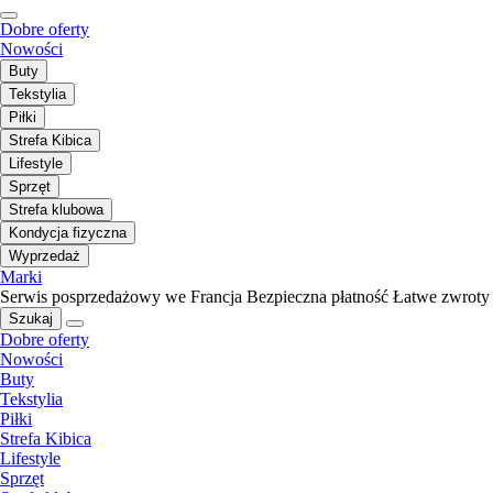
Dobre oferty
Nowości
Buty
Tekstylia
Piłki
Strefa Kibica
Lifestyle
Sprzęt
Strefa klubowa
Kondycja fizyczna
Wyprzedaż
Marki
Serwis posprzedażowy we Francja
Bezpieczna płatność
Łatwe zwroty
Szukaj
Dobre oferty
Nowości
Buty
Tekstylia
Piłki
Strefa Kibica
Lifestyle
Sprzęt