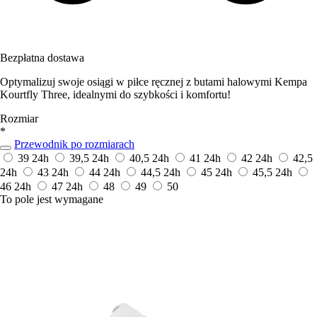
Bezpłatna dostawa
Optymalizuj swoje osiągi w piłce ręcznej z butami halowymi Kempa
Kourtfly Three, idealnymi do szybkości i komfortu!
Rozmiar
*
Przewodnik po rozmiarach
39
24h
39,5
24h
40,5
24h
41
24h
42
24h
42,5
24h
43
24h
44
24h
44,5
24h
45
24h
45,5
24h
46
24h
47
24h
48
49
50
To pole jest wymagane