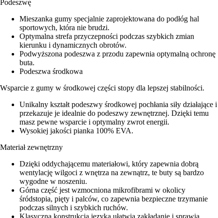
Podeszwę
Mieszanka gumy specjalnie zaprojektowana do podłóg hal
sportowych, która nie brudzi.
Optymalna strefa przyczepności podczas szybkich zmian
kierunku i dynamicznych obrotów.
Podwyższona podeszwa z przodu zapewnia optymalną ochronę
buta.
Podeszwa środkowa
Wsparcie z gumy w środkowej części stopy dla lepszej stabilności.
Unikalny kształt podeszwy środkowej pochłania siły działające i
przekazuje je idealnie do podeszwy zewnętrznej. Dzięki temu
masz pewne wsparcie i optymalny zwrot energii.
Wysokiej jakości pianka 100% EVA.
Materiał zewnętrzny
Dzięki oddychającemu materiałowi, który zapewnia dobrą
wentylację wilgoci z wnętrza na zewnątrz, te buty są bardzo
wygodne w noszeniu.
Górna część jest wzmocniona mikrofibrami w okolicy
śródstopia, pięty i palców, co zapewnia bezpieczne trzymanie
podczas silnych i szybkich ruchów.
Klasyczna konstrukcja języka ułatwia zakładanie i sprawia