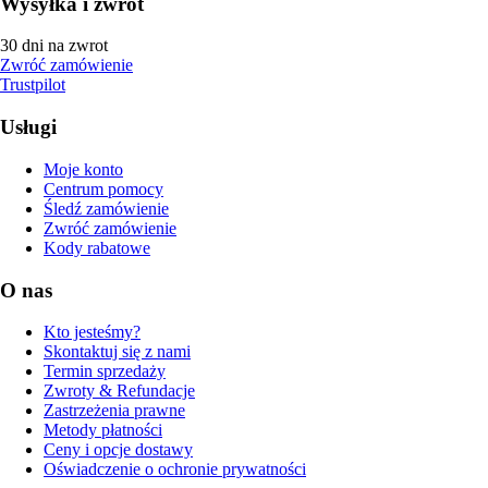
Wysyłka i zwrot
30 dni na zwrot
Zwróć zamówienie
Trustpilot
Usługi
Moje konto
Centrum pomocy
Śledź zamówienie
Zwróć zamówienie
Kody rabatowe
O nas
Kto jesteśmy?
Skontaktuj się z nami
Termin sprzedaży
Zwroty & Refundacje
Zastrzeżenia prawne
Metody płatności
Ceny i opcje dostawy
Oświadczenie o ochronie prywatności