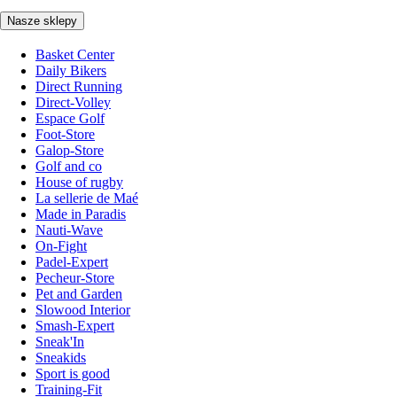
Nasze sklepy
Basket Center
Daily Bikers
Direct Running
Direct-Volley
Espace Golf
Foot-Store
Galop-Store
Golf and co
House of rugby
La sellerie de Maé
Made in Paradis
Nauti-Wave
On-Fight
Padel-Expert
Pecheur-Store
Pet and Garden
Slowood Interior
Smash-Expert
Sneak'In
Sneakids
Sport is good
Training-Fit