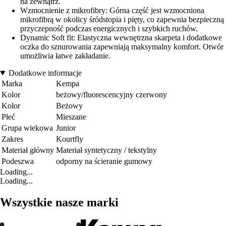
na zewnątrz.
Wzmocnienie z mikrofibry: Górna część jest wzmocniona
mikrofibrą w okolicy śródstopia i pięty, co zapewnia bezpieczną
przyczepność podczas energicznych i szybkich ruchów.
Dynamic Soft fit: Elastyczna wewnętrzna skarpeta i dodatkowe
oczka do sznurowania zapewniają maksymalny komfort. Otwór
umożliwia łatwe zakładanie.
Dodatkowe informacje
Marka
Kempa
Kolor
beżowy/fluorescencyjny czerwony
Kolor
Beżowy
Płeć
Mieszane
Grupa wiekowa
Junior
Zakres
Kourtfly
Materiał główny
Materiał syntetyczny / tekstylny
Podeszwa
odporny na ścieranie gumowy
Loading...
Loading...
Wszystkie nasze marki