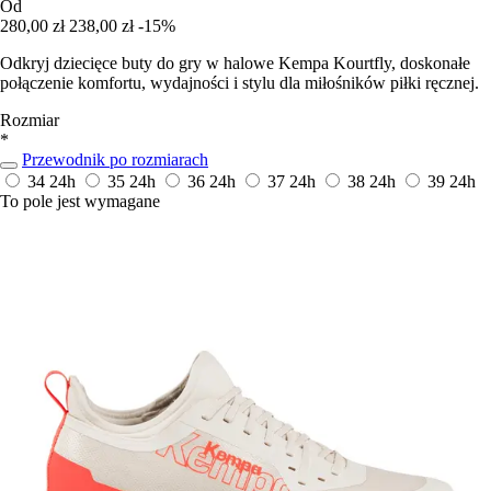
Od
280,00 zł
238,00 zł
-15%
Odkryj dziecięce buty do gry w halowe Kempa Kourtfly, doskonałe
połączenie komfortu, wydajności i stylu dla miłośników piłki ręcznej.
Rozmiar
*
Przewodnik po rozmiarach
34
24h
35
24h
36
24h
37
24h
38
24h
39
24h
To pole jest wymagane