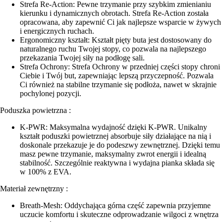
Strefa Re-Action: Pewne trzymanie przy szybkim zmienianiu
kierunku i dynamicznych obrotach. Strefa Re-Action została
opracowana, aby zapewnić Ci jak najlepsze wsparcie w żywych
i energicznych ruchach.
Ergonomiczny kształt: Kształt pięty buta jest dostosowany do
naturalnego ruchu Twojej stopy, co pozwala na najlepszego
przekazania Twojej siły na podłogę sali.
Strefa Ochrony: Strefa Ochrony w przedniej części stopy chroni
Ciebie i Twój but, zapewniając lepszą przyczepność. Pozwala
Ci również na stabilne trzymanie się podłoża, nawet w skrajnie
pochylonej pozycji.
Poduszka powietrzna :
K-PWR: Maksymalna wydajność dzięki K-PWR. Unikalny
kształt poduszki powietrznej absorbuje siły działające na nią i
doskonale przekazuje je do podeszwy zewnętrznej. Dzięki temu
masz pewne trzymanie, maksymalny zwrot energii i idealną
stabilność. Szczególnie reaktywna i wydajna pianka składa się
w 100% z EVA.
Materiał zewnętrzny :
Breath-Mesh: Oddychająca górna część zapewnia przyjemne
uczucie komfortu i skuteczne odprowadzanie wilgoci z wnętrza