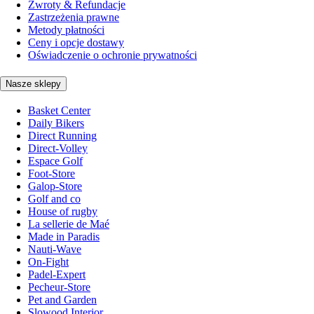
Zwroty & Refundacje
Zastrzeżenia prawne
Metody płatności
Ceny i opcje dostawy
Oświadczenie o ochronie prywatności
Nasze sklepy
Basket Center
Daily Bikers
Direct Running
Direct-Volley
Espace Golf
Foot-Store
Galop-Store
Golf and co
House of rugby
La sellerie de Maé
Made in Paradis
Nauti-Wave
On-Fight
Padel-Expert
Pecheur-Store
Pet and Garden
Slowood Interior