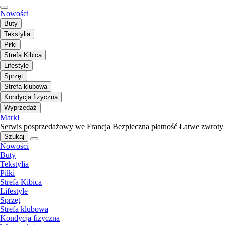
Nowości
Buty
Tekstylia
Piłki
Strefa Kibica
Lifestyle
Sprzęt
Strefa klubowa
Kondycja fizyczna
Wyprzedaż
Marki
Serwis posprzedażowy we Francja
Bezpieczna płatność
Łatwe zwroty
Szukaj
Nowości
Buty
Tekstylia
Piłki
Strefa Kibica
Lifestyle
Sprzęt
Strefa klubowa
Kondycja fizyczna