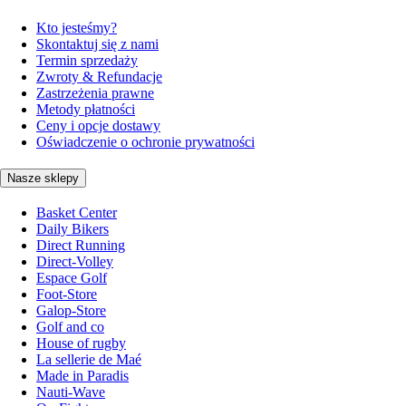
Kto jesteśmy?
Skontaktuj się z nami
Termin sprzedaży
Zwroty & Refundacje
Zastrzeżenia prawne
Metody płatności
Ceny i opcje dostawy
Oświadczenie o ochronie prywatności
Nasze sklepy
Basket Center
Daily Bikers
Direct Running
Direct-Volley
Espace Golf
Foot-Store
Galop-Store
Golf and co
House of rugby
La sellerie de Maé
Made in Paradis
Nauti-Wave