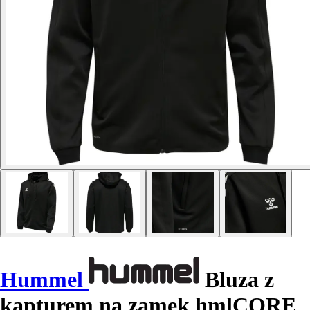
Hummel
Bluza z
kapturem na zamek hmlCORE