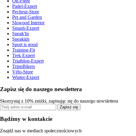
On-Fight
Padel-Expert
Pecheur-Store
Pet and Garden
Slowood Interior
Smash-Expert
Sneak'In
Sneakids
Sport is good
Training-Fit
Trek Expert
Triathlon-Expert
TripnBikers
Vélo-Store
Winter-Expert
Zapisz się do naszego newslettera
Skorzystaj z 10% zniżki, zapisując się do naszego newslettera
Zapisz się
Bądźmy w kontakcie
Znajdź nas w mediach społecznościowych