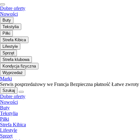
Dobre oferty
Nowości
Buty
Tekstylia
Piłki
Strefa Kibica
Lifestyle
Sprzęt
Strefa klubowa
Kondycja fizyczna
Wyprzedaż
Marki
Serwis posprzedażowy we Francja
Bezpieczna płatność
Łatwe zwroty
Szukaj
Dobre oferty
Nowości
Buty
Tekstylia
Piłki
Strefa Kibica
Lifestyle
Sprzęt