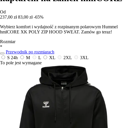
Od
237,00 zł
83,00 zł
-65%
Wybierz komfort i wydajność z rozpinanym polarowym Hummel
hmlCORE XK POLY ZIP HOOD SWEAT. Zamów go teraz!
Rozmiar
*
Przewodnik po rozmiarach
S
24h
M
L
XL
2XL
3XL
To pole jest wymagane