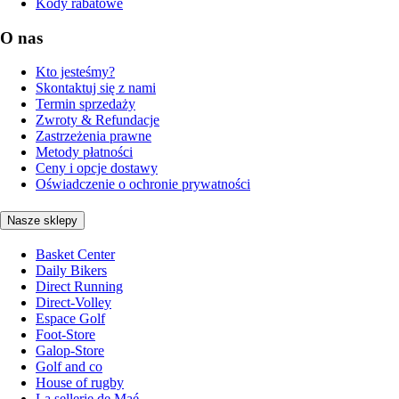
Kody rabatowe
O nas
Kto jesteśmy?
Skontaktuj się z nami
Termin sprzedaży
Zwroty & Refundacje
Zastrzeżenia prawne
Metody płatności
Ceny i opcje dostawy
Oświadczenie o ochronie prywatności
Nasze sklepy
Basket Center
Daily Bikers
Direct Running
Direct-Volley
Espace Golf
Foot-Store
Galop-Store
Golf and co
House of rugby
La sellerie de Maé