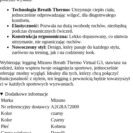
Technologia Breath Thermo:
Utrzymuje ciepło ciała,
jednocześnie odprowadzając wilgoć, dla długotrwałego
komfortu.
Elastyczność:
Pozwala na dużą swobodę ruchów, niezbędną
podczas dynamicznych ćwiczeń.
Konstrukcja ergonomiczna:
Lekko dopasowany, co ułatwia
utrzymanie, nie ograniczając ruchów.
Nowoczesny styl:
Design, który pasuje do każdego stylu,
zarówno na trening, jak i na codzienny look.
Wybierając legging Mizuno Breath Thermo Virtual G3, stawiasz na
odzież, która wspiera twoje osiągnięcia sportowe, jednocześnie
oferując modny wygląd. Idealny dla tych, którzy chcą połączyć
funkcjonalność z stylem, ten legging z pewnością będzie towarzyszył
ci w każdych sportowych wyzwaniach.
Dodatkowe informacje
Marka
Mizuno
Nr referencyjny dostawcy
A2GBA72009
Kolor
czarny
Kolor
Czarny
Płeć
Kobieta
Grupa wiekowa
Dorośli