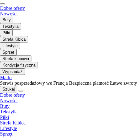
Dobre oferty
Nowości
Buty
Tekstylia
Piłki
Strefa Kibica
Lifestyle
Sprzęt
Strefa klubowa
Kondycja fizyczna
Wyprzedaż
Marki
Serwis posprzedażowy we Francja
Bezpieczna płatność
Łatwe zwroty
Szukaj
Dobre oferty
Nowości
Buty
Tekstylia
Piłki
Strefa Kibica
Lifestyle
Sprzęt