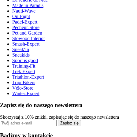
Made in Paradis
Nauti-Wave
On-Fight
Padel-Expert
Pecheur-Store
Pet and Garden
Slowood Interior
Smash-Expert
Sneak'In
Sneakids
Sport is good
Training-Fit
Trek Expert
Triathlon-Expert
TripnBikers
Vélo-Store
Winter-Expert
Zapisz się do naszego newslettera
Skorzystaj z 10% zniżki, zapisując się do naszego newslettera
Zapisz się
Bądźmy w kontakcie