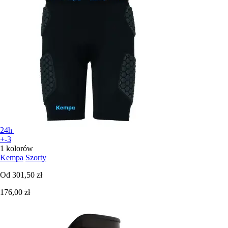
24h
+-3
1 kolorów
Kempa
Szorty
Od
301,50 zł
176,00 zł