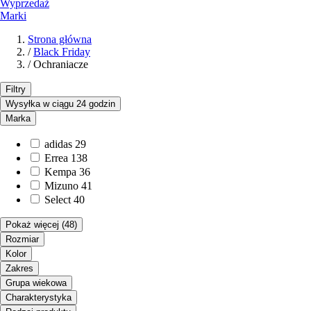
Wyprzedaż
Marki
Strona główna
/
Black Friday
/
Ochraniacze
Filtry
Wysyłka w ciągu 24 godzin
Marka
adidas
29
Errea
138
Kempa
36
Mizuno
41
Select
40
Pokaż więcej
(48)
Rozmiar
Kolor
Zakres
Grupa wiekowa
Charakterystyka