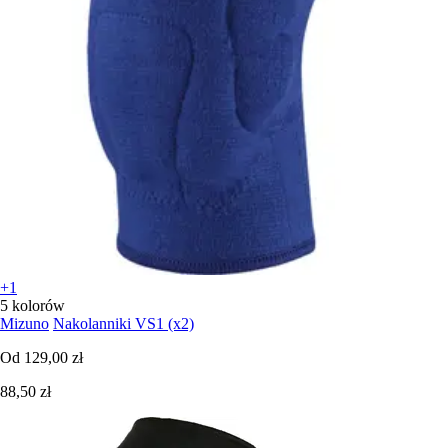
+1
5 kolorów
Mizuno
Nakolanniki VS1 (x2)
Od
129,00 zł
88,50 zł