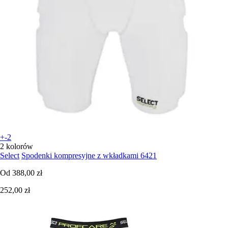
+-2
2 kolorów
Select
Spodenki kompresyjne z wkładkami 6421
Od
388,00 zł
252,00 zł