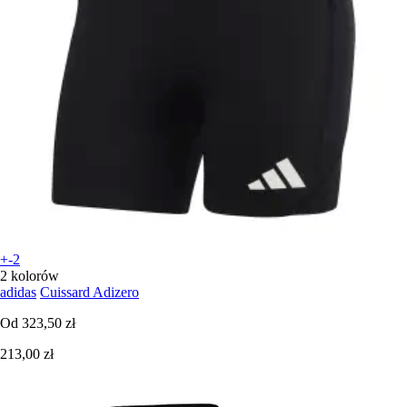
+-2
2 kolorów
adidas
Cuissard Adizero
Od
323,50 zł
213,00 zł