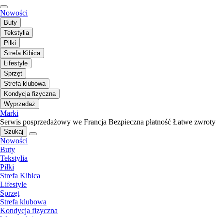
Nowości
Buty
Tekstylia
Piłki
Strefa Kibica
Lifestyle
Sprzęt
Strefa klubowa
Kondycja fizyczna
Wyprzedaż
Marki
Serwis posprzedażowy we Francja
Bezpieczna płatność
Łatwe zwroty
Szukaj
Nowości
Buty
Tekstylia
Piłki
Strefa Kibica
Lifestyle
Sprzęt
Strefa klubowa
Kondycja fizyczna