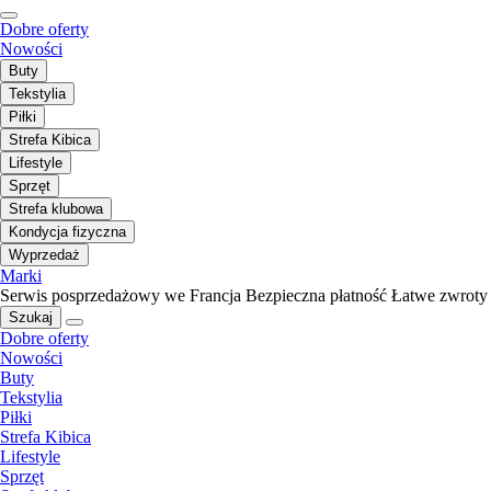
Dobre oferty
Nowości
Buty
Tekstylia
Piłki
Strefa Kibica
Lifestyle
Sprzęt
Strefa klubowa
Kondycja fizyczna
Wyprzedaż
Marki
Serwis posprzedażowy we Francja
Bezpieczna płatność
Łatwe zwroty
Szukaj
Dobre oferty
Nowości
Buty
Tekstylia
Piłki
Strefa Kibica
Lifestyle
Sprzęt