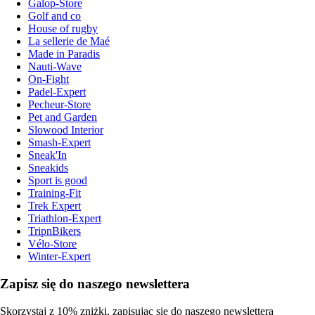
Galop-Store
Golf and co
House of rugby
La sellerie de Maé
Made in Paradis
Nauti-Wave
On-Fight
Padel-Expert
Pecheur-Store
Pet and Garden
Slowood Interior
Smash-Expert
Sneak'In
Sneakids
Sport is good
Training-Fit
Trek Expert
Triathlon-Expert
TripnBikers
Vélo-Store
Winter-Expert
Zapisz się do naszego newslettera
Skorzystaj z 10% zniżki, zapisując się do naszego newslettera