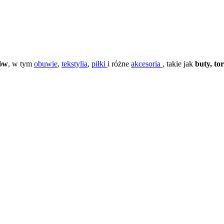
tów
, w tym
obuwie
,
tekstylia
,
piłki
i różne
akcesoria
, takie jak
buty,
to