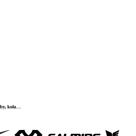
rby,
koła
....