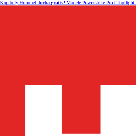
Kup buty Hummel,
torba gratis
! Modele Powerstrike Pro i Topflight