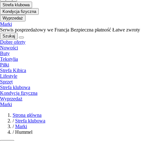
Strefa klubowa
Kondycja fizyczna
Wyprzedaż
Marki
Serwis posprzedażowy we Francja
Bezpieczna płatność
Łatwe zwroty
Szukaj
Dobre oferty
Nowości
Buty
Tekstylia
Piłki
Strefa Kibica
Lifestyle
Sprzęt
Strefa klubowa
Kondycja fizyczna
Wyprzedaż
Marki
Strona główna
/
Strefa klubowa
/
Marki
/
Hummel