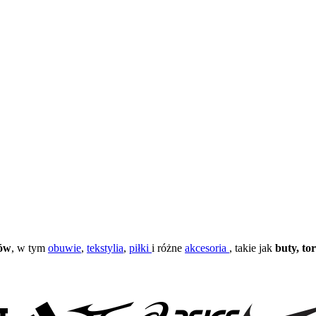
tów
, w tym
obuwie
,
tekstylia
,
piłki
i różne
akcesoria
, takie jak
buty,
to