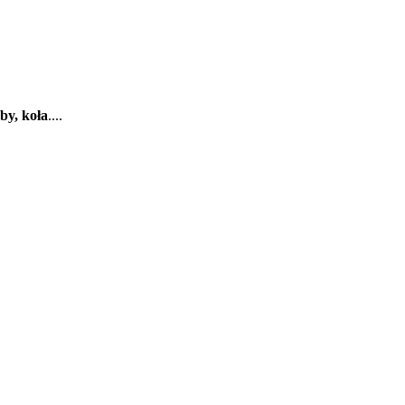
rby,
koła
....