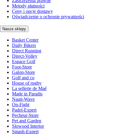
Zastrzeżenia prawne
Metody płatności
Ceny i opcje dostawy
Oświadczenie o ochronie prywatności
Nasze sklepy
Basket Center
Daily Bikers
Direct Running
Direct-Volley
Espace Golf
Foot-Store
Galop-Store
Golf and co
House of rugby
La sellerie de Maé
Made in Paradis
Nauti-Wave
On-Fight
Padel-Expert
Pecheur-Store
Pet and Garden
Slowood Interior
Smash-Expert