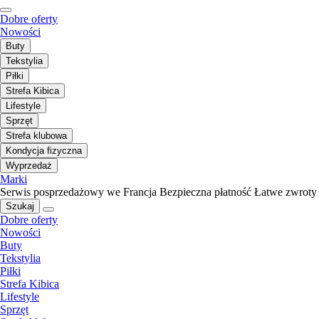
Dobre oferty
Nowości
Buty
Tekstylia
Piłki
Strefa Kibica
Lifestyle
Sprzęt
Strefa klubowa
Kondycja fizyczna
Wyprzedaż
Marki
Serwis posprzedażowy we Francja
Bezpieczna płatność
Łatwe zwroty
Szukaj
Dobre oferty
Nowości
Buty
Tekstylia
Piłki
Strefa Kibica
Lifestyle
Sprzęt