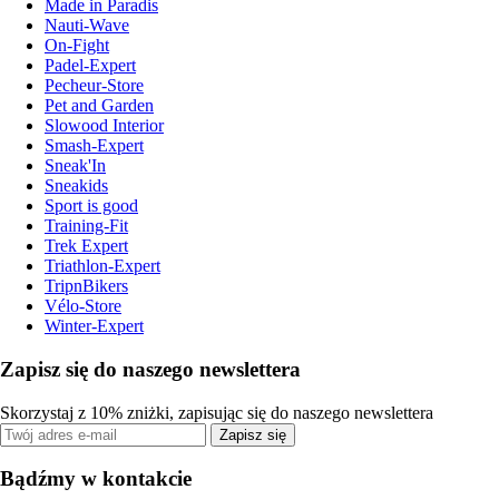
Made in Paradis
Nauti-Wave
On-Fight
Padel-Expert
Pecheur-Store
Pet and Garden
Slowood Interior
Smash-Expert
Sneak'In
Sneakids
Sport is good
Training-Fit
Trek Expert
Triathlon-Expert
TripnBikers
Vélo-Store
Winter-Expert
Zapisz się do naszego newslettera
Skorzystaj z 10% zniżki, zapisując się do naszego newslettera
Zapisz się
Bądźmy w kontakcie