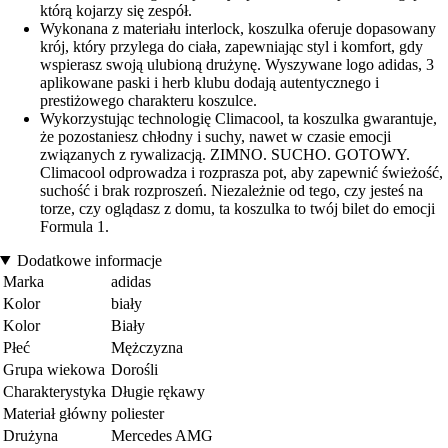
którą kojarzy się zespół.
Wykonana z materiału interlock, koszulka oferuje dopasowany
krój, który przylega do ciała, zapewniając styl i komfort, gdy
wspierasz swoją ulubioną drużynę. Wyszywane logo adidas, 3
aplikowane paski i herb klubu dodają autentycznego i
prestiżowego charakteru koszulce.
Wykorzystując technologię Climacool, ta koszulka gwarantuje,
że pozostaniesz chłodny i suchy, nawet w czasie emocji
związanych z rywalizacją. ZIMNO. SUCHO. GOTOWY.
Climacool odprowadza i rozprasza pot, aby zapewnić świeżość,
suchość i brak rozproszeń. Niezależnie od tego, czy jesteś na
torze, czy oglądasz z domu, ta koszulka to twój bilet do emocji
Formula 1.
Dodatkowe informacje
Marka
adidas
Kolor
biały
Kolor
Biały
Płeć
Mężczyzna
Grupa wiekowa
Dorośli
Charakterystyka
Długie rękawy
Materiał główny
poliester
Drużyna
Mercedes AMG