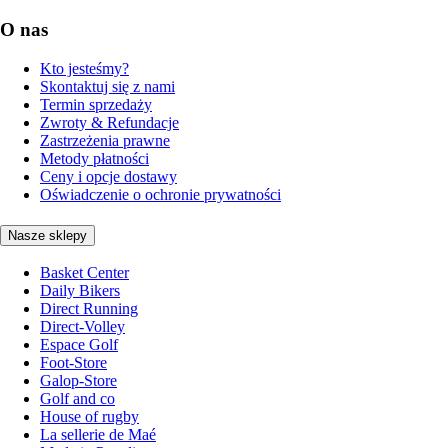
O nas
Kto jesteśmy?
Skontaktuj się z nami
Termin sprzedaży
Zwroty & Refundacje
Zastrzeżenia prawne
Metody płatności
Ceny i opcje dostawy
Oświadczenie o ochronie prywatności
Nasze sklepy
Basket Center
Daily Bikers
Direct Running
Direct-Volley
Espace Golf
Foot-Store
Galop-Store
Golf and co
House of rugby
La sellerie de Maé