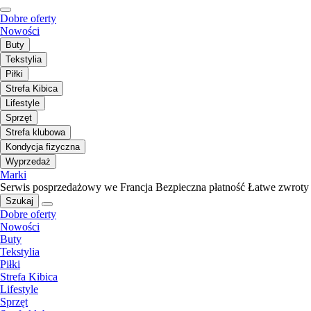
Dobre oferty
Nowości
Buty
Tekstylia
Piłki
Strefa Kibica
Lifestyle
Sprzęt
Strefa klubowa
Kondycja fizyczna
Wyprzedaż
Marki
Serwis posprzedażowy we Francja
Bezpieczna płatność
Łatwe zwroty
Szukaj
Dobre oferty
Nowości
Buty
Tekstylia
Piłki
Strefa Kibica
Lifestyle
Sprzęt