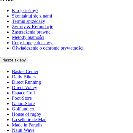
Kto jesteśmy?
Skontaktuj się z nami
Termin sprzedaży
Zwroty & Refundacje
Zastrzeżenia prawne
Metody płatności
Ceny i opcje dostawy
Oświadczenie o ochronie prywatności
Nasze sklepy
Basket Center
Daily Bikers
Direct Running
Direct-Volley
Espace Golf
Foot-Store
Galop-Store
Golf and co
House of rugby
La sellerie de Maé
Made in Paradis
Nauti-Wave