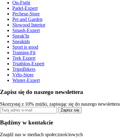
On-Fight
Padel-Expert
Pecheur-Store
Pet and Garden
Slowood Interior
Smash-Expert
Sneak'In
Sneakids
Sport is good
Training-Fit
Trek Expert
Triathlon-Expert
TripnBikers
Vélo-Store
Winter-Expert
Zapisz się do naszego newslettera
Skorzystaj z 10% zniżki, zapisując się do naszego newslettera
Zapisz się
Bądźmy w kontakcie
Znajdź nas w mediach społecznościowych