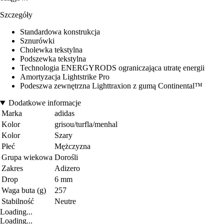
Szczegóły
Standardowa konstrukcja
Sznurówki
Cholewka tekstylna
Podszewka tekstylna
Technologia ENERGYRODS ograniczająca utratę energii
Amortyzacja Lightstrike Pro
Podeszwa zewnętrzna Lighttraxion z gumą Continental™
Dodatkowe informacje
Marka
adidas
Kolor
grisou/turfla/menhal
Kolor
Szary
Płeć
Mężczyzna
Grupa wiekowa
Dorośli
Zakres
Adizero
Drop
6 mm
Waga buta (g)
257
Stabilność
Neutre
Loading...
Loading...