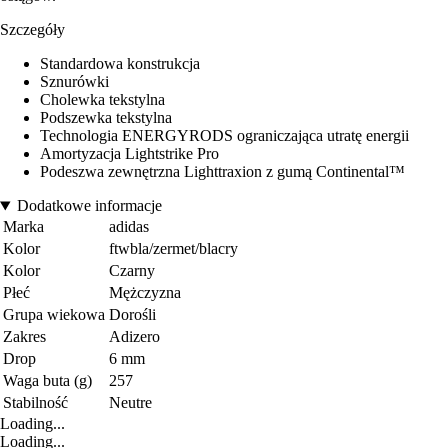
Szczegóły
Standardowa konstrukcja
Sznurówki
Cholewka tekstylna
Podszewka tekstylna
Technologia ENERGYRODS ograniczająca utratę energii
Amortyzacja Lightstrike Pro
Podeszwa zewnętrzna Lighttraxion z gumą Continental™
Dodatkowe informacje
Marka
adidas
Kolor
ftwbla/zermet/blacry
Kolor
Czarny
Płeć
Mężczyzna
Grupa wiekowa
Dorośli
Zakres
Adizero
Drop
6 mm
Waga buta (g)
257
Stabilność
Neutre
Loading...
Loading...