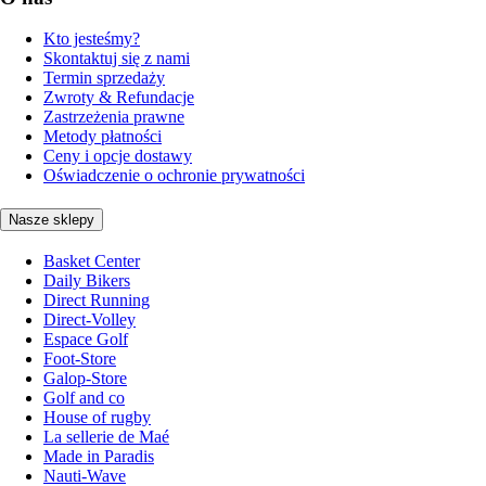
Kto jesteśmy?
Skontaktuj się z nami
Termin sprzedaży
Zwroty & Refundacje
Zastrzeżenia prawne
Metody płatności
Ceny i opcje dostawy
Oświadczenie o ochronie prywatności
Nasze sklepy
Basket Center
Daily Bikers
Direct Running
Direct-Volley
Espace Golf
Foot-Store
Galop-Store
Golf and co
House of rugby
La sellerie de Maé
Made in Paradis
Nauti-Wave