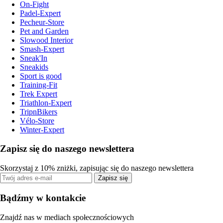
On-Fight
Padel-Expert
Pecheur-Store
Pet and Garden
Slowood Interior
Smash-Expert
Sneak'In
Sneakids
Sport is good
Training-Fit
Trek Expert
Triathlon-Expert
TripnBikers
Vélo-Store
Winter-Expert
Zapisz się do naszego newslettera
Skorzystaj z 10% zniżki, zapisując się do naszego newslettera
Zapisz się
Bądźmy w kontakcie
Znajdź nas w mediach społecznościowych