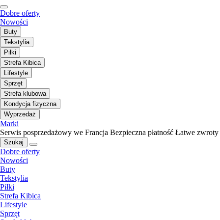
Dobre oferty
Nowości
Buty
Tekstylia
Piłki
Strefa Kibica
Lifestyle
Sprzęt
Strefa klubowa
Kondycja fizyczna
Wyprzedaż
Marki
Serwis posprzedażowy we Francja
Bezpieczna płatność
Łatwe zwroty
Szukaj
Dobre oferty
Nowości
Buty
Tekstylia
Piłki
Strefa Kibica
Lifestyle
Sprzęt