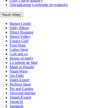
Ceny i opcje dostawy
Oświadczenie o ochronie prywatności
Nasze sklepy
Basket Center
Daily Bikers
Direct Running
Direct-Volley
Espace Golf
Foot-Store
Galop-Store
Golf and co
House of rugby
La sellerie de Maé
Made in Paradis
Nauti-Wave
On-Fight
Padel-Expert
Pecheur-Store
Pet and Garden
Slowood Interior
Smash-Expert
Sneak'In
Sneakids