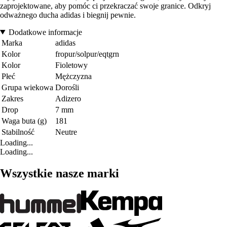
zaprojektowane, aby pomóc ci przekraczać swoje granice. Odkryj
odważnego ducha adidas i biegnij pewnie.
Dodatkowe informacje
Marka
adidas
Kolor
fropur/solpur/eqtgrn
Kolor
Fioletowy
Płeć
Mężczyzna
Grupa wiekowa
Dorośli
Zakres
Adizero
Drop
7 mm
Waga buta (g)
181
Stabilność
Neutre
Loading...
Loading...
Wszystkie nasze marki