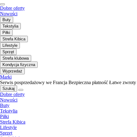
Dobre oferty
Nowości
Buty
Tekstylia
Piłki
Strefa Kibica
Lifestyle
Sprzęt
Strefa klubowa
Kondycja fizyczna
Wyprzedaż
Marki
Serwis posprzedażowy we Francja
Bezpieczna płatność
Łatwe zwroty
Szukaj
Dobre oferty
Nowości
Buty
Tekstylia
Piłki
Strefa Kibica
Lifestyle
Sprzęt