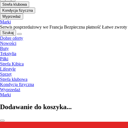
Strefa klubowa
Kondycja fizyczna
Wyprzedaż
Marki
Serwis posprzedażowy we Francja
Bezpieczna płatność
Łatwe zwroty
Szukaj
Dobre oferty
Nowości
Buty
Tekstylia
Piłki
Strefa Kibica
Lifestyle
Sprzęt
Strefa klubowa
Kondycja fizyczna
Wyprzedaż
Marki
Dodawanie do koszyka...