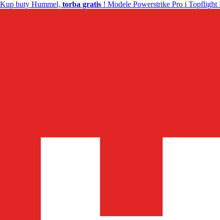
Kup buty Hummel,
torba gratis
! Modele Powerstrike Pro i Topflight