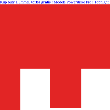
Kup buty Hummel,
torba gratis
! Modele Powerstrike Pro i Topflight