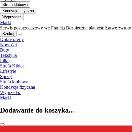
Strefa klubowa
Kondycja fizyczna
Wyprzedaż
Marki
Serwis posprzedażowy we Francja
Bezpieczna płatność
Łatwe zwroty
Szukaj
Dobre oferty
Nowości
Buty
Tekstylia
Piłki
Strefa Kibica
Lifestyle
Sprzęt
Strefa klubowa
Kondycja fizyczna
Wyprzedaż
Marki
Dodawanie do koszyka...