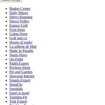
Basket Center
Daily Bikers
Direct Running
Direct-Volley
Espace Golf
Foot-Store
Galop-Store
Golf and co
House of rugby
La sellerie de Maé
Made in Paradis
Nauti-Wave
On-Fight
Padel-Expert
Pecheur-Store
Pet and Garden
Slowood Interior
Smash-Expert
Sneak'In
Sneakids
Sport is good
Training-Fit
Trek Expert