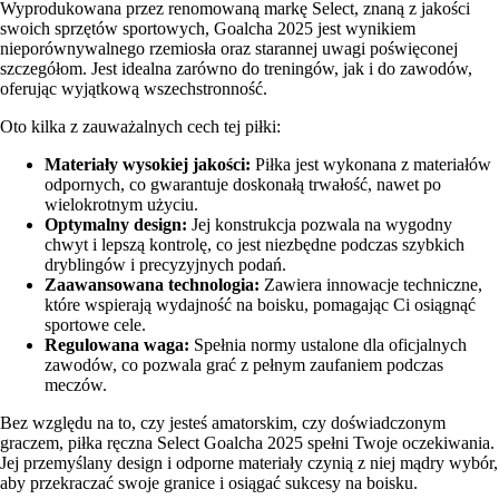
Wyprodukowana przez renomowaną markę Select, znaną z jakości
swoich sprzętów sportowych, Goalcha 2025 jest wynikiem
nieporównywalnego rzemiosła oraz starannej uwagi poświęconej
szczegółom. Jest idealna zarówno do treningów, jak i do zawodów,
oferując wyjątkową wszechstronność.
Oto kilka z zauważalnych cech tej piłki:
Materiały wysokiej jakości:
Piłka jest wykonana z materiałów
odpornych, co gwarantuje doskonałą trwałość, nawet po
wielokrotnym użyciu.
Optymalny design:
Jej konstrukcja pozwala na wygodny
chwyt i lepszą kontrolę, co jest niezbędne podczas szybkich
dryblingów i precyzyjnych podań.
Zaawansowana technologia:
Zawiera innowacje techniczne,
które wspierają wydajność na boisku, pomagając Ci osiągnąć
sportowe cele.
Regulowana waga:
Spełnia normy ustalone dla oficjalnych
zawodów, co pozwala grać z pełnym zaufaniem podczas
meczów.
Bez względu na to, czy jesteś amatorskim, czy doświadczonym
graczem, piłka ręczna Select Goalcha 2025 spełni Twoje oczekiwania.
Jej przemyślany design i odporne materiały czynią z niej mądry wybór,
aby przekraczać swoje granice i osiągać sukcesy na boisku.