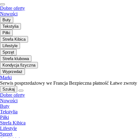
Dobre oferty
Nowości
Buty
Tekstylia
Piłki
Strefa Kibica
Lifestyle
Sprzęt
Strefa klubowa
Kondycja fizyczna
Wyprzedaż
Marki
Serwis posprzedażowy we Francja
Bezpieczna płatność
Łatwe zwroty
Szukaj
Dobre oferty
Nowości
Buty
Tekstylia
Piłki
Strefa Kibica
Lifestyle
Sprzęt