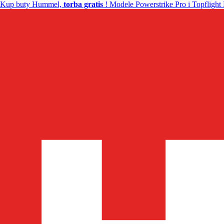
Kup buty Hummel,
torba gratis
! Modele Powerstrike Pro i Topflight