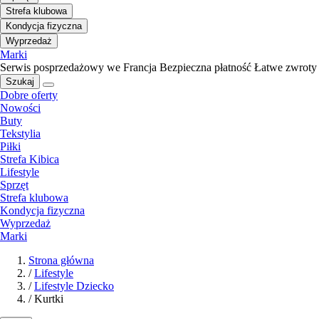
Strefa klubowa
Kondycja fizyczna
Wyprzedaż
Marki
Serwis posprzedażowy we Francja
Bezpieczna płatność
Łatwe zwroty
Szukaj
Dobre oferty
Nowości
Buty
Tekstylia
Piłki
Strefa Kibica
Lifestyle
Sprzęt
Strefa klubowa
Kondycja fizyczna
Wyprzedaż
Marki
Strona główna
/
Lifestyle
/
Lifestyle Dziecko
/
Kurtki