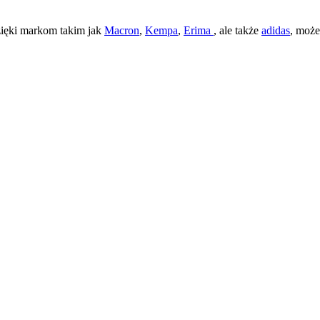
zięki markom takim jak
Macron
,
Kempa
,
Erima
, ale także
adidas
, moż