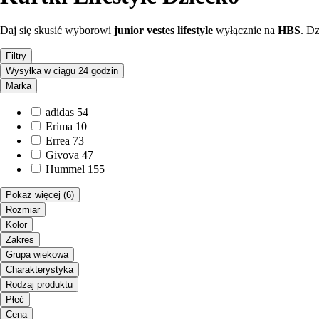
Daj się skusić wyborowi
junior
vestes
lifestyle
wyłącznie na
HBS
. D
Filtry
Wysyłka w ciągu 24 godzin
Marka
adidas
54
Erima
10
Errea
73
Givova
47
Hummel
155
Pokaż więcej
(6)
Rozmiar
Kolor
Zakres
Grupa wiekowa
Charakterystyka
Rodzaj produktu
Płeć
Cena