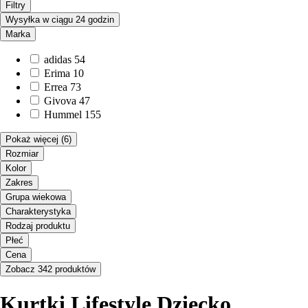
Filtry
Wysyłka w ciągu 24 godzin
Marka
adidas
54
Erima
10
Errea
73
Givova
47
Hummel
155
Pokaż więcej
(6)
Rozmiar
Kolor
Zakres
Grupa wiekowa
Charakterystyka
Rodzaj produktu
Płeć
Cena
Zobacz 342 produktów
Kurtki Lifestyle Dziecko