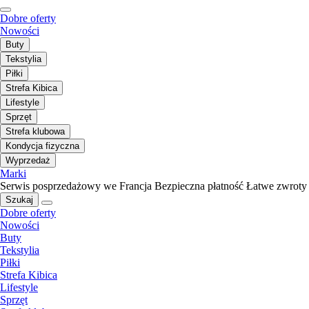
Dobre oferty
Nowości
Buty
Tekstylia
Piłki
Strefa Kibica
Lifestyle
Sprzęt
Strefa klubowa
Kondycja fizyczna
Wyprzedaż
Marki
Serwis posprzedażowy we Francja
Bezpieczna płatność
Łatwe zwroty
Szukaj
Dobre oferty
Nowości
Buty
Tekstylia
Piłki
Strefa Kibica
Lifestyle
Sprzęt