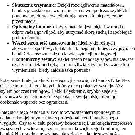
Skuteczne trzymanie:
Dzięki rozciągliwemu materiałowi,
bandaż pozostaje na swoim miejscu nawet podczas szybkich i
powtarzalnych ruchów, eliminując wszelkie nieprzyjemne
przesunięcia.
Optymalny komfort:
Użyty materiał jest miękki w dotyku,
odprowadzając wilgoć, aby utrzymać skórę suchą i zapobiegać
podrażnieniom.
Wszechstronność zastosowania:
Idealny do różnych
aktywności sportowych, takich jak bieganie, fitness czy joga, ten
bandaż dostosowuje się do każdej sytuacji treningowej.
Ekonomiczny zestaw:
Pakiet trzech bandaży zapewnia zawsze
czysty dodatek pod ręką, co umożliwia łatwą miksowanie lub
wymienianie, kiedy zajdzie taka potrzeba.
Połączenie funkcjonalności i elegancji sprawia, że bandaż Nike Flex
Classic to must-have dla tych, którzy chcą połączyć wydajność z
stylem podczas treningów. Lekki i dyskretny, szybko staje się
niezauważalny, jednocześnie spełniając swoją misję: oferując
doskonałe wsparcie bez ograniczeń.
Integracja tego bandażu z Twoim wyposażeniem sportowym to
nadanie Twojej rutynie fitness profesjonalnego i praktycznego
wyglądu. Czy to w celu poprawy koncentracji, uniknięcia rozproszeń
związanych z włosami, czy po prostu dla większego komfortu, ten
bandaż Nike spełnia te wymagania z doskonałą niezawodnością.