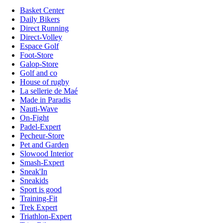
Basket Center
Daily Bikers
Direct Running
Direct-Volley
Espace Golf
Foot-Store
Galop-Store
Golf and co
House of rugby
La sellerie de Maé
Made in Paradis
Nauti-Wave
On-Fight
Padel-Expert
Pecheur-Store
Pet and Garden
Slowood Interior
Smash-Expert
Sneak'In
Sneakids
Sport is good
Training-Fit
Trek Expert
Triathlon-Expert