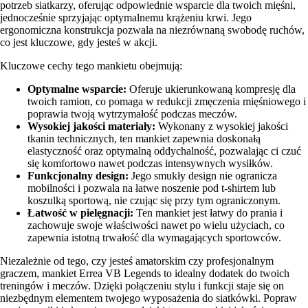
potrzeb siatkarzy, oferując odpowiednie wsparcie dla twoich mięśni,
jednocześnie sprzyjając optymalnemu krążeniu krwi. Jego
ergonomiczna konstrukcja pozwala na niezrównaną swobodę ruchów,
co jest kluczowe, gdy jesteś w akcji.
Kluczowe cechy tego mankietu obejmują:
Optymalne wsparcie:
Oferuje ukierunkowaną kompresję dla
twoich ramion, co pomaga w redukcji zmęczenia mięśniowego i
poprawia twoją wytrzymałość podczas meczów.
Wysokiej jakości materiały:
Wykonany z wysokiej jakości
tkanin technicznych, ten mankiet zapewnia doskonałą
elastyczność oraz optymalną oddychalność, pozwalając ci czuć
się komfortowo nawet podczas intensywnych wysiłków.
Funkcjonalny design:
Jego smukły design nie ogranicza
mobilności i pozwala na łatwe noszenie pod t-shirtem lub
koszulką sportową, nie czując się przy tym ograniczonym.
Łatwość w pielęgnacji:
Ten mankiet jest łatwy do prania i
zachowuje swoje właściwości nawet po wielu użyciach, co
zapewnia istotną trwałość dla wymagających sportowców.
Niezależnie od tego, czy jesteś amatorskim czy profesjonalnym
graczem, mankiet Errea VB Legends to idealny dodatek do twoich
treningów i meczów. Dzięki połączeniu stylu i funkcji staje się on
niezbędnym elementem twojego wyposażenia do siatkówki. Popraw