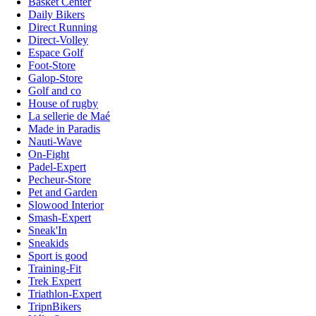
Basket Center
Daily Bikers
Direct Running
Direct-Volley
Espace Golf
Foot-Store
Galop-Store
Golf and co
House of rugby
La sellerie de Maé
Made in Paradis
Nauti-Wave
On-Fight
Padel-Expert
Pecheur-Store
Pet and Garden
Slowood Interior
Smash-Expert
Sneak'In
Sneakids
Sport is good
Training-Fit
Trek Expert
Triathlon-Expert
TripnBikers