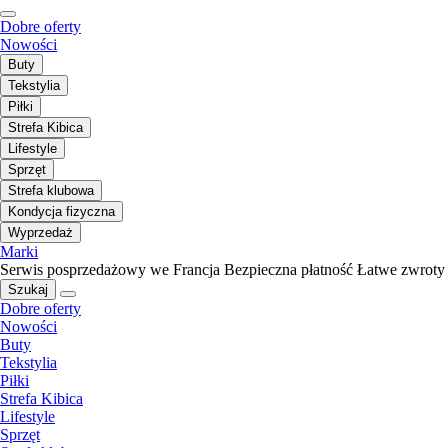
Dobre oferty
Nowości
Buty
Tekstylia
Piłki
Strefa Kibica
Lifestyle
Sprzęt
Strefa klubowa
Kondycja fizyczna
Wyprzedaż
Marki
Serwis posprzedażowy we Francja
Bezpieczna płatność
Łatwe zwroty
Szukaj
Dobre oferty
Nowości
Buty
Tekstylia
Piłki
Strefa Kibica
Lifestyle
Sprzęt