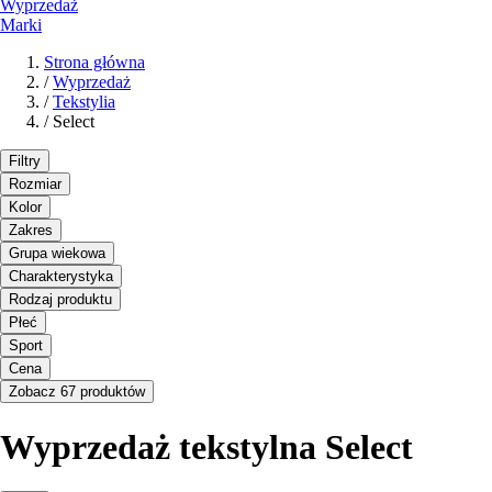
Wyprzedaż
Marki
Strona główna
/
Wyprzedaż
/
Tekstylia
/
Select
Filtry
Rozmiar
Kolor
Zakres
Grupa wiekowa
Charakterystyka
Rodzaj produktu
Płeć
Sport
Cena
Zobacz 67 produktów
Wyprzedaż tekstylna Select