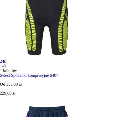
24h
+-3
1 kolorów
Select
Spodenki kompresyjne 6407
Od
388,00 zł
229,00 zł