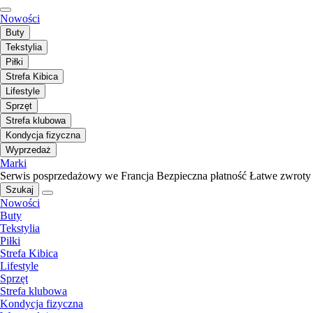
Nowości
Buty
Tekstylia
Piłki
Strefa Kibica
Lifestyle
Sprzęt
Strefa klubowa
Kondycja fizyczna
Wyprzedaż
Marki
Serwis posprzedażowy we Francja
Bezpieczna płatność
Łatwe zwroty
Szukaj
Nowości
Buty
Tekstylia
Piłki
Strefa Kibica
Lifestyle
Sprzęt
Strefa klubowa
Kondycja fizyczna