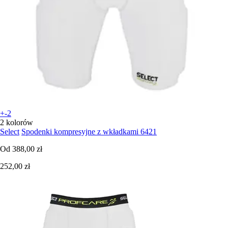
+-2
2 kolorów
Select
Spodenki kompresyjne z wkładkami 6421
Od
388,00 zł
252,00 zł