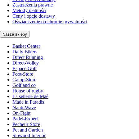
Zastrzeżenia prawne
Metody płatności
Ceny i opcje dostawy
Oświadczenie o ochronie prywatności
Nasze sklepy
Basket Center
Daily Bikers
Direct Running
Direct-Volley
Espace Golf
Foot-Store
Galop-Store
Golf and co
House of rugby
La sellerie de Maé
Made in Paradis
Nauti-Wave
On-Fight
Padel-Expert
Pecheur-Store
Pet and Garden
Slowood Interior