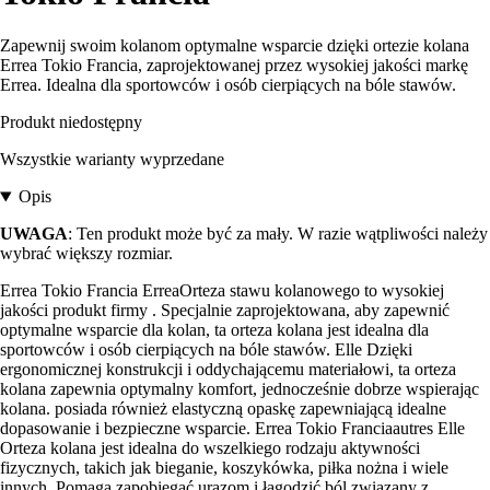
Zapewnij swoim kolanom optymalne wsparcie dzięki ortezie kolana
Errea Tokio Francia, zaprojektowanej przez wysokiej jakości markę
Errea. Idealna dla sportowców i osób cierpiących na bóle stawów.
Produkt niedostępny
Wszystkie warianty wyprzedane
Opis
UWAGA
: Ten produkt może być za mały. W razie wątpliwości należy
wybrać większy rozmiar.
Errea Tokio Francia ErreaOrteza stawu kolanowego to wysokiej
jakości produkt firmy . Specjalnie zaprojektowana, aby zapewnić
optymalne wsparcie dla kolan, ta orteza kolana jest idealna dla
sportowców i osób cierpiących na bóle stawów. Elle Dzięki
ergonomicznej konstrukcji i oddychającemu materiałowi, ta orteza
kolana zapewnia optymalny komfort, jednocześnie dobrze wspierając
kolana. posiada również elastyczną opaskę zapewniającą idealne
dopasowanie i bezpieczne wsparcie. Errea Tokio Franciaautres Elle
Orteza kolana jest idealna do wszelkiego rodzaju aktywności
fizycznych, takich jak bieganie, koszykówka, piłka nożna i wiele
innych. Pomaga zapobiegać urazom i łagodzić ból związany z