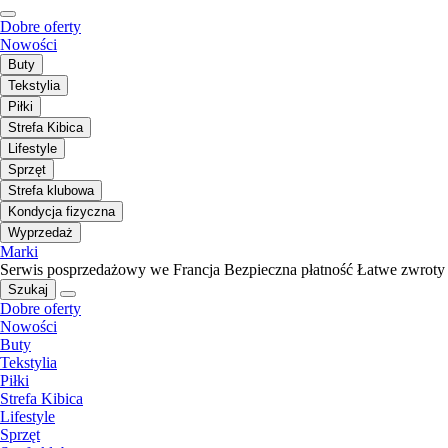
Dobre oferty
Nowości
Buty
Tekstylia
Piłki
Strefa Kibica
Lifestyle
Sprzęt
Strefa klubowa
Kondycja fizyczna
Wyprzedaż
Marki
Serwis posprzedażowy we Francja
Bezpieczna płatność
Łatwe zwroty
Szukaj
Dobre oferty
Nowości
Buty
Tekstylia
Piłki
Strefa Kibica
Lifestyle
Sprzęt