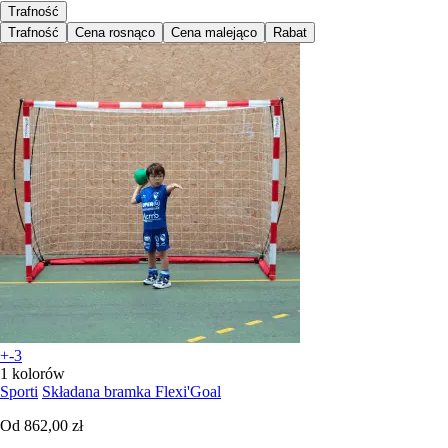
Trafność
Trafność
Cena rosnąco
Cena malejąco
Rabat
+-3
1 kolorów
Sporti
Składana bramka Flexi'Goal
Od
862,00 zł