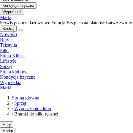
Kondycja fizyczna
Wyprzedaż
Marki
Serwis posprzedażowy we Francja
Bezpieczna płatność
Łatwe zwroty
Szukaj
Nowości
Buty
Tekstylia
Piłki
Strefa Kibica
Lifestyle
Sprzęt
Strefa klubowa
Kondycja fizyczna
Wyprzedaż
Marki
Strona główna
/
Sprzęt
/
Wyposażenie klubu
/
Bramki do piłki ręcznej
Filtry
Marka