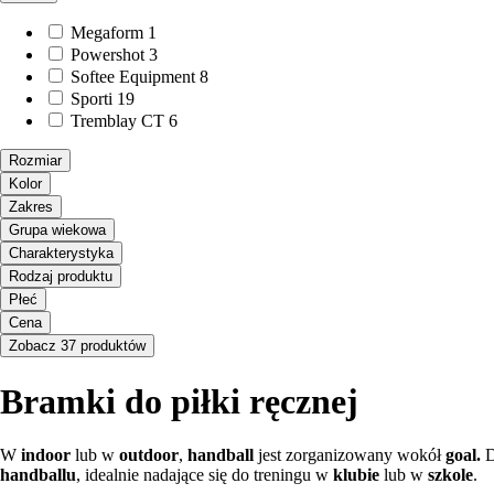
Megaform
1
Powershot
3
Softee Equipment
8
Sporti
19
Tremblay CT
6
Rozmiar
Kolor
Zakres
Grupa wiekowa
Charakterystyka
Rodzaj produktu
Płeć
Cena
Zobacz 37 produktów
Bramki do piłki ręcznej
W
indoor
lub w
outdoor
,
handball
jest zorganizowany wokół
goal.
D
handballu
, idealnie nadające się do treningu w
klubie
lub w
szkole
.