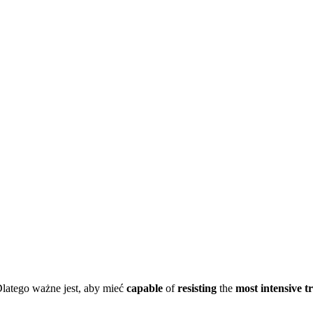
latego ważne jest, aby mieć
capable
of
resisting
the
most intensive t