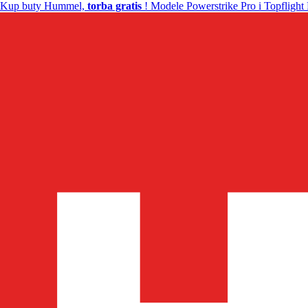
Kup buty Hummel,
torba gratis
! Modele Powerstrike Pro i Topflight