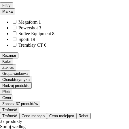
Filtry
Marka
Megaform
1
Powershot
3
Softee Equipment
8
Sporti
19
Tremblay CT
6
Rozmiar
Kolor
Zakres
Grupa wiekowa
Charakterystyka
Rodzaj produktu
Płeć
Cena
Zobacz 37 produktów
Trafność
Trafność
Cena rosnąco
Cena malejąco
Rabat
37 produkty
Sortuj według