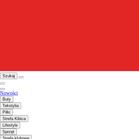
Szukaj
Nowości
Buty
Tekstylia
Piłki
Strefa Kibica
Lifestyle
Sprzęt
Strefa klubowa