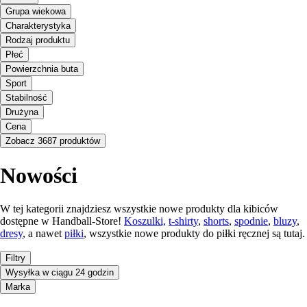
Grupa wiekowa
Charakterystyka
Rodzaj produktu
Płeć
Powierzchnia buta
Sport
Stabilność
Drużyna
Cena
Zobacz 3687 produktów
Nowości
W tej kategorii znajdziesz wszystkie nowe produkty dla kibiców
dostępne w Handball-Store!
Koszulki,
t-shirty
,
shorts
,
spodnie
,
bluzy
,
dresy
, a nawet
piłki
, wszystkie nowe produkty do piłki ręcznej są tutaj.
Filtry
Wysyłka w ciągu 24 godzin
Marka