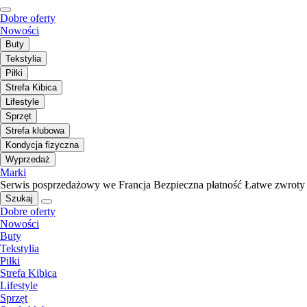
Dobre oferty
Nowości
Buty
Tekstylia
Piłki
Strefa Kibica
Lifestyle
Sprzęt
Strefa klubowa
Kondycja fizyczna
Wyprzedaż
Marki
Serwis posprzedażowy we Francja
Bezpieczna płatność
Łatwe zwroty
Szukaj
Dobre oferty
Nowości
Buty
Tekstylia
Piłki
Strefa Kibica
Lifestyle
Sprzęt