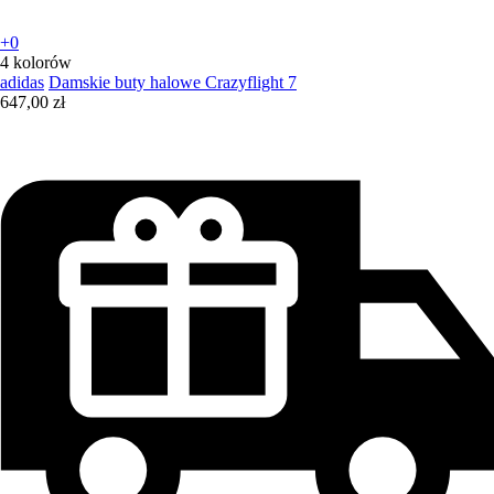
+0
4 kolorów
adidas
Damskie buty halowe Crazyflight 7
647,00 zł