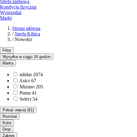
Strefa klubowa
Kondycja fizyczna
Wyprzedaż
Marki
Strona główna
/
Strefa Kibica
/
Nowości
Filtry
Wysyłka w ciągu 24 godzin
Marka
adidas
2074
Asics
67
Mizuno
205
Puma
41
Select
54
Pokaż więcej
(61)
Rozmiar
Kolor
Drop
Zakres