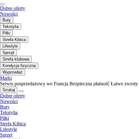
Dobre oferty
Nowości
Buty
Tekstylia
Piłki
Strefa Kibica
Lifestyle
Sprzęt
Strefa klubowa
Kondycja fizyczna
Wyprzedaż
Marki
Serwis posprzedażowy we Francja
Bezpieczna płatność
Łatwe zwroty
Szukaj
Dobre oferty
Nowości
Buty
Tekstylia
Piłki
Strefa Kibica
Lifestyle
Sprzęt