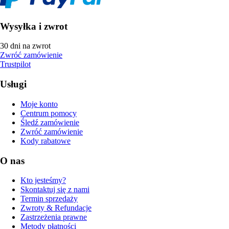
Wysyłka i zwrot
30 dni na zwrot
Zwróć zamówienie
Trustpilot
Usługi
Moje konto
Centrum pomocy
Śledź zamówienie
Zwróć zamówienie
Kody rabatowe
O nas
Kto jesteśmy?
Skontaktuj się z nami
Termin sprzedaży
Zwroty & Refundacje
Zastrzeżenia prawne
Metody płatności