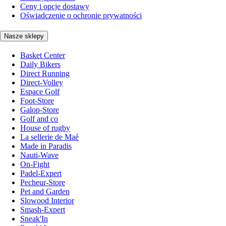
Ceny i opcje dostawy
Oświadczenie o ochronie prywatności
Nasze sklepy
Basket Center
Daily Bikers
Direct Running
Direct-Volley
Espace Golf
Foot-Store
Galop-Store
Golf and co
House of rugby
La sellerie de Maé
Made in Paradis
Nauti-Wave
On-Fight
Padel-Expert
Pecheur-Store
Pet and Garden
Slowood Interior
Smash-Expert
Sneak'In