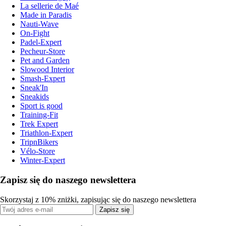
La sellerie de Maé
Made in Paradis
Nauti-Wave
On-Fight
Padel-Expert
Pecheur-Store
Pet and Garden
Slowood Interior
Smash-Expert
Sneak'In
Sneakids
Sport is good
Training-Fit
Trek Expert
Triathlon-Expert
TripnBikers
Vélo-Store
Winter-Expert
Zapisz się do naszego newslettera
Skorzystaj z 10% zniżki, zapisując się do naszego newslettera
Zapisz się