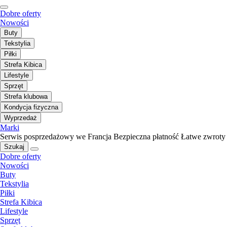
Dobre oferty
Nowości
Buty
Tekstylia
Piłki
Strefa Kibica
Lifestyle
Sprzęt
Strefa klubowa
Kondycja fizyczna
Wyprzedaż
Marki
Serwis posprzedażowy we Francja
Bezpieczna płatność
Łatwe zwroty
Szukaj
Dobre oferty
Nowości
Buty
Tekstylia
Piłki
Strefa Kibica
Lifestyle
Sprzęt