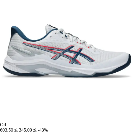
Od
603,50 zł
345,00 zł
-43%