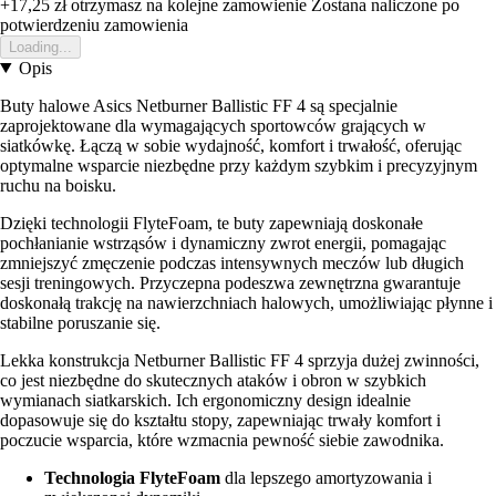
+17,25 zł
otrzymasz na kolejne zamowienie
Zostana naliczone po
potwierdzeniu zamowienia
Loading...
Opis
Buty halowe Asics Netburner Ballistic FF 4 są specjalnie
zaprojektowane dla wymagających sportowców grających w
siatkówkę. Łączą w sobie wydajność, komfort i trwałość, oferując
optymalne wsparcie niezbędne przy każdym szybkim i precyzyjnym
ruchu na boisku.
Dzięki technologii FlyteFoam, te buty zapewniają doskonałe
pochłanianie wstrząsów i dynamiczny zwrot energii, pomagając
zmniejszyć zmęczenie podczas intensywnych meczów lub długich
sesji treningowych. Przyczepna podeszwa zewnętrzna gwarantuje
doskonałą trakcję na nawierzchniach halowych, umożliwiając płynne i
stabilne poruszanie się.
Lekka konstrukcja Netburner Ballistic FF 4 sprzyja dużej zwinności,
co jest niezbędne do skutecznych ataków i obron w szybkich
wymianach siatkarskich. Ich ergonomiczny design idealnie
dopasowuje się do kształtu stopy, zapewniając trwały komfort i
poczucie wsparcia, które wzmacnia pewność siebie zawodnika.
Technologia FlyteFoam
dla lepszego amortyzowania i