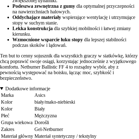
zwiększonej dynamiki.
Podeszwa zewnętrzna z gumy
dla optymalnej przyczepności
na nawierzchniach halowych.
Oddychające materiały
wspierające wentylację i utrzymujące
stopy w suchym stanie.
Lekka konstrukcja
dla szybkiej mobilności i łatwej zmiany
kierunku.
Wzmocnione wsparcie łuku stopy
dla lepszej stabilności
podczas skoków i lądowań.
Ten but to cenny sojusznik dla wszystkich graczy w siatkówkę, którzy
chcą poprawić swoje osiągi, korzystając jednocześnie z wyjątkowego
komfortu. Netburner Ballistic FF 4 to rozsądny wybór, aby z
pewnością występować na boisku, łącząc moc, szybkość i
bezpieczeństwo.
Dodatkowe informacje
Marka
Asics
Kolor
biały/mako-niebieski
Kolor
Biały
Płeć
Mężczyzna
Grupa wiekowa
Dorośli
Zakres
Gel-Netburner
Materiał główny
Materiał syntetyczny / tekstylny