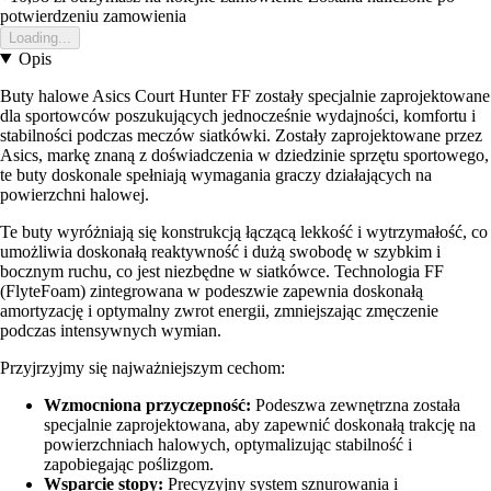
potwierdzeniu zamowienia
Loading...
Opis
Buty halowe Asics Court Hunter FF zostały specjalnie zaprojektowane
dla sportowców poszukujących jednocześnie wydajności, komfortu i
stabilności podczas meczów siatkówki. Zostały zaprojektowane przez
Asics, markę znaną z doświadczenia w dziedzinie sprzętu sportowego,
te buty doskonale spełniają wymagania graczy działających na
powierzchni halowej.
Te buty wyróżniają się konstrukcją łączącą lekkość i wytrzymałość, co
umożliwia doskonałą reaktywność i dużą swobodę w szybkim i
bocznym ruchu, co jest niezbędne w siatkówce. Technologia FF
(FlyteFoam) zintegrowana w podeszwie zapewnia doskonałą
amortyzację i optymalny zwrot energii, zmniejszając zmęczenie
podczas intensywnych wymian.
Przyjrzyjmy się najważniejszym cechom:
Wzmocniona przyczepność:
Podeszwa zewnętrzna została
specjalnie zaprojektowana, aby zapewnić doskonałą trakcję na
powierzchniach halowych, optymalizując stabilność i
zapobiegając poślizgom.
Wsparcie stopy:
Precyzyjny system sznurowania i