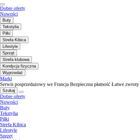
Dobre oferty
Nowości
Buty
Tekstylia
Piłki
Strefa Kibica
Lifestyle
Sprzęt
Strefa klubowa
Kondycja fizyczna
Wyprzedaż
Marki
Serwis posprzedażowy we Francja
Bezpieczna płatność
Łatwe zwroty
Szukaj
Dobre oferty
Nowości
Buty
Tekstylia
Piłki
Strefa Kibica
Lifestyle
Sprzęt