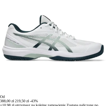
Od
388,00 zł
219,50 zł
-43%
+10,98 zł
otrzymasz na kolejne zamowienie
Zostana naliczone po