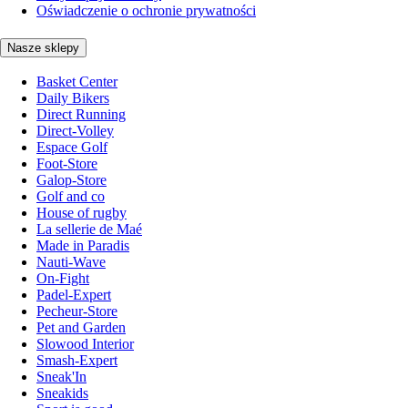
Oświadczenie o ochronie prywatności
Nasze sklepy
Basket Center
Daily Bikers
Direct Running
Direct-Volley
Espace Golf
Foot-Store
Galop-Store
Golf and co
House of rugby
La sellerie de Maé
Made in Paradis
Nauti-Wave
On-Fight
Padel-Expert
Pecheur-Store
Pet and Garden
Slowood Interior
Smash-Expert
Sneak'In
Sneakids