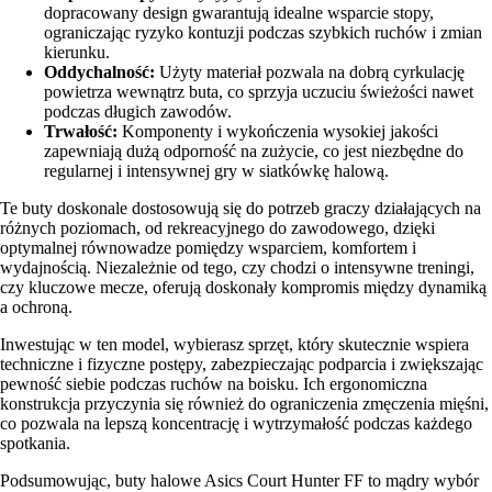
dopracowany design gwarantują idealne wsparcie stopy,
ograniczając ryzyko kontuzji podczas szybkich ruchów i zmian
kierunku.
Oddychalność:
Użyty materiał pozwala na dobrą cyrkulację
powietrza wewnątrz buta, co sprzyja uczuciu świeżości nawet
podczas długich zawodów.
Trwałość:
Komponenty i wykończenia wysokiej jakości
zapewniają dużą odporność na zużycie, co jest niezbędne do
regularnej i intensywnej gry w siatkówkę halową.
Te buty doskonale dostosowują się do potrzeb graczy działających na
różnych poziomach, od rekreacyjnego do zawodowego, dzięki
optymalnej równowadze pomiędzy wsparciem, komfortem i
wydajnością. Niezależnie od tego, czy chodzi o intensywne treningi,
czy kluczowe mecze, oferują doskonały kompromis między dynamiką
a ochroną.
Inwestując w ten model, wybierasz sprzęt, który skutecznie wspiera
techniczne i fizyczne postępy, zabezpieczając podparcia i zwiększając
pewność siebie podczas ruchów na boisku. Ich ergonomiczna
konstrukcja przyczynia się również do ograniczenia zmęczenia mięśni,
co pozwala na lepszą koncentrację i wytrzymałość podczas każdego
spotkania.
Podsumowując, buty halowe Asics Court Hunter FF to mądry wybór