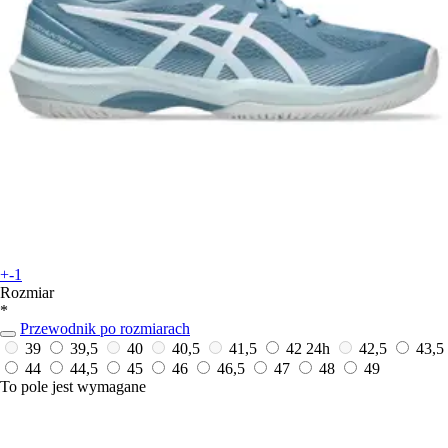
+-1
Rozmiar
*
Przewodnik po rozmiarach
39
39,5
40
40,5
41,5
42
24h
42,5
43,5
44
44,5
45
46
46,5
47
48
49
To pole jest wymagane