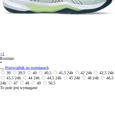
+2
Rozmiar
*
Przewodnik po rozmiarach
39
39,5
40
40,5
41,5
24h
42
24h
42,5
24h
43,5
24h
44
24h
44,5
24h
45
24h
46
24h
46,5
24h
47
48
49
50,5
To pole jest wymagane