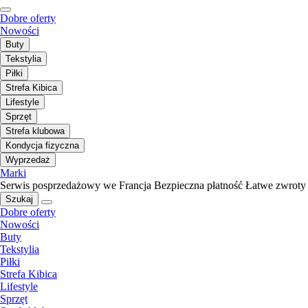
Dobre oferty
Nowości
Buty
Tekstylia
Piłki
Strefa Kibica
Lifestyle
Sprzęt
Strefa klubowa
Kondycja fizyczna
Wyprzedaż
Marki
Serwis posprzedażowy we Francja
Bezpieczna płatność
Łatwe zwroty
Szukaj
Dobre oferty
Nowości
Buty
Tekstylia
Piłki
Strefa Kibica
Lifestyle
Sprzęt