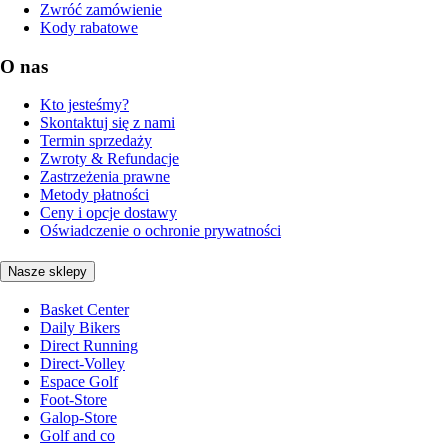
Zwróć zamówienie
Kody rabatowe
O nas
Kto jesteśmy?
Skontaktuj się z nami
Termin sprzedaży
Zwroty & Refundacje
Zastrzeżenia prawne
Metody płatności
Ceny i opcje dostawy
Oświadczenie o ochronie prywatności
Nasze sklepy
Basket Center
Daily Bikers
Direct Running
Direct-Volley
Espace Golf
Foot-Store
Galop-Store
Golf and co