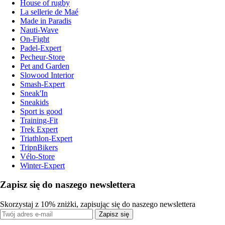
House of rugby
La sellerie de Maé
Made in Paradis
Nauti-Wave
On-Fight
Padel-Expert
Pecheur-Store
Pet and Garden
Slowood Interior
Smash-Expert
Sneak'In
Sneakids
Sport is good
Training-Fit
Trek Expert
Triathlon-Expert
TripnBikers
Vélo-Store
Winter-Expert
Zapisz się do naszego newslettera
Skorzystaj z 10% zniżki, zapisując się do naszego newslettera
Zapisz się