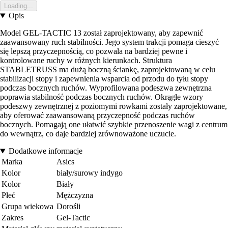
Loading...
Opis
Model GEL-TACTIC 13 został zaprojektowany, aby zapewnić
zaawansowany ruch stabilności. Jego system trakcji pomaga cieszyć
się lepszą przyczepnością, co pozwala na bardziej pewne i
kontrolowane ruchy w różnych kierunkach. Struktura
STABLETRUSS ma dużą boczną ściankę, zaprojektowaną w celu
stabilizacji stopy i zapewnienia wsparcia od przodu do tyłu stopy
podczas bocznych ruchów. Wyprofilowana podeszwa zewnętrzna
poprawia stabilność podczas bocznych ruchów. Okrągłe wzory
podeszwy zewnętrznej z poziomymi rowkami zostały zaprojektowane,
aby oferować zaawansowaną przyczepność podczas ruchów
bocznych. Pomagają one ułatwić szybkie przenoszenie wagi z centrum
do wewnątrz, co daje bardziej zrównoważone uczucie.
Dodatkowe informacje
Marka
Asics
Kolor
biały/surowy indygo
Kolor
Biały
Płeć
Mężczyzna
Grupa wiekowa
Dorośli
Zakres
Gel-Tactic