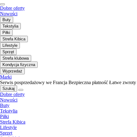
Dobre oferty
Nowości
Buty
Tekstylia
Piłki
Strefa Kibica
Lifestyle
Sprzęt
Strefa klubowa
Kondycja fizyczna
Wyprzedaż
Marki
Serwis posprzedażowy we Francja
Bezpieczna płatność
Łatwe zwroty
Szukaj
Dobre oferty
Nowości
Buty
Tekstylia
Piłki
Strefa Kibica
Lifestyle
Sprzęt