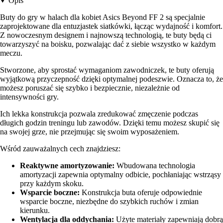
Opis
Buty do gry w halach dla kobiet Asics Beyond FF 2 są specjalnie
zaprojektowane dla entuzjastek siatkówki, łącząc wydajność i komfort.
Z nowoczesnym designem i najnowszą technologią, te buty będą ci
towarzyszyć na boisku, pozwalając dać z siebie wszystko w każdym
meczu.
Stworzone, aby sprostać wymaganiom zawodniczek, te buty oferują
wyjątkową przyczepność dzięki optymalnej podeszwie. Oznacza to, że
możesz poruszać się szybko i bezpiecznie, niezależnie od
intensywności gry.
Ich lekka konstrukcja pozwala zredukować zmęczenie podczas
długich godzin treningu lub zawodów. Dzięki temu możesz skupić się
na swojej grze, nie przejmując się swoim wyposażeniem.
Wśród zauważalnych cech znajdziesz:
Reaktywne amortyzowanie:
Wbudowana technologia
amortyzacji zapewnia optymalny odbicie, pochłaniając wstrząsy
przy każdym skoku.
Wsparcie boczne:
Konstrukcja buta oferuje odpowiednie
wsparcie boczne, niezbędne do szybkich ruchów i zmian
kierunku.
Wentylacja dla oddychania:
Użyte materiały zapewniają dobrą