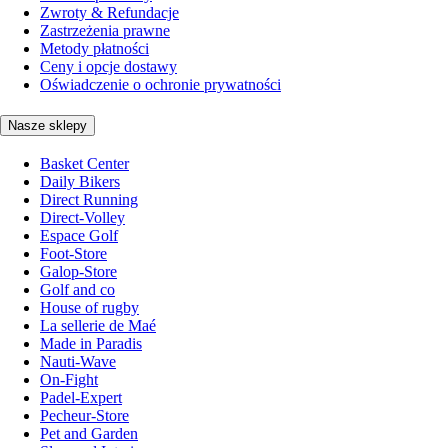
Zwroty & Refundacje
Zastrzeżenia prawne
Metody płatności
Ceny i opcje dostawy
Oświadczenie o ochronie prywatności
Nasze sklepy
Basket Center
Daily Bikers
Direct Running
Direct-Volley
Espace Golf
Foot-Store
Galop-Store
Golf and co
House of rugby
La sellerie de Maé
Made in Paradis
Nauti-Wave
On-Fight
Padel-Expert
Pecheur-Store
Pet and Garden