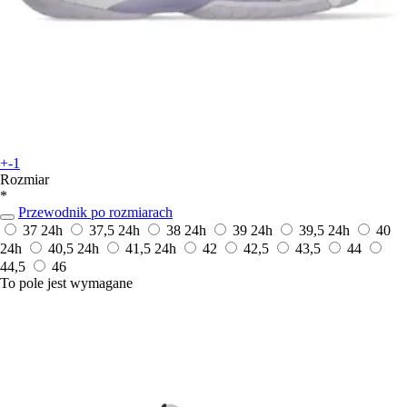
+-1
Rozmiar
*
Przewodnik po rozmiarach
37
24h
37,5
24h
38
24h
39
24h
39,5
24h
40
24h
40,5
24h
41,5
24h
42
42,5
43,5
44
44,5
46
To pole jest wymagane