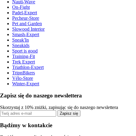
Nauti-Wave
On-Fight
Padel-Expert
Pecheur-Store
Pet and Garden
Slowood Interior
Smash-Expert
Sneak'In
Sneakids
Sport is good
Training-Fit
Trek Expert
Triathlon-Expert
TripnBikers
Vélo-Store
Winter-Expert
Zapisz się do naszego newslettera
Skorzystaj z 10% zniżki, zapisując się do naszego newslettera
Zapisz się
Bądźmy w kontakcie