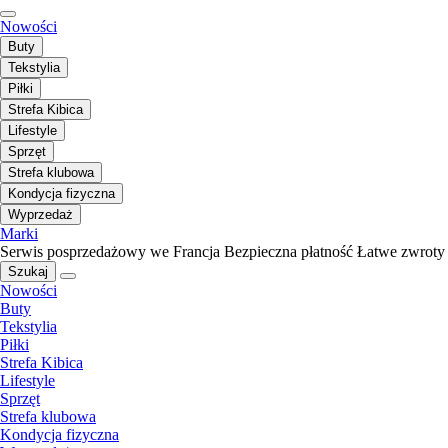
Nowości
Buty
Tekstylia
Piłki
Strefa Kibica
Lifestyle
Sprzęt
Strefa klubowa
Kondycja fizyczna
Wyprzedaż
Marki
Serwis posprzedażowy we Francja
Bezpieczna płatność
Łatwe zwroty
Szukaj
Nowości
Buty
Tekstylia
Piłki
Strefa Kibica
Lifestyle
Sprzęt
Strefa klubowa
Kondycja fizyczna