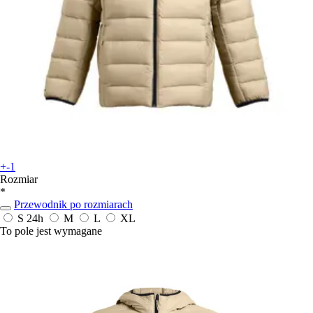
+-1
Rozmiar
*
Przewodnik po rozmiarach
S
24h
M
L
XL
To pole jest wymagane