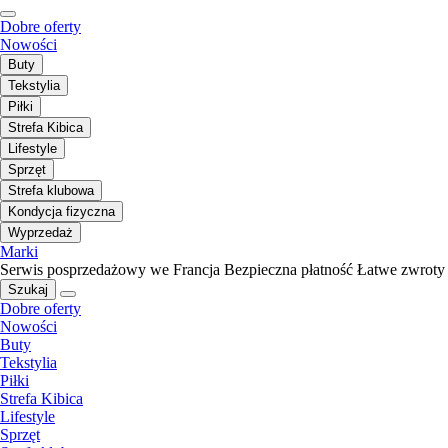
Dobre oferty
Nowości
Buty
Tekstylia
Piłki
Strefa Kibica
Lifestyle
Sprzęt
Strefa klubowa
Kondycja fizyczna
Wyprzedaż
Marki
Serwis posprzedażowy we Francja
Bezpieczna płatność
Łatwe zwroty
Szukaj
Dobre oferty
Nowości
Buty
Tekstylia
Piłki
Strefa Kibica
Lifestyle
Sprzęt