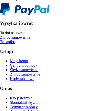
Wysyłka i zwrot
30 dni na zwrot
Zwróć zamówienie
Trustpilot
Usługi
Moje konto
Centrum pomocy
Śledź zamówienie
Zwróć zamówienie
Kody rabatowe
O nas
Kto jesteśmy?
Skontaktuj się z nami
Termin sprzedaży