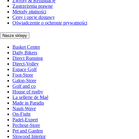
Zwroty & Refundacje
Zastrzeżenia prawne
Metody płatności
Ceny i opcje dostawy
Oświadczenie o ochronie prywatności
Nasze sklepy
Basket Center
Daily Bikers
Direct Running
Direct-Volley
Espace Golf
Foot-Store
Galop-Store
Golf and co
House of rugby
La sellerie de Maé
Made in Paradis
Nauti-Wave
On-Fight
Padel-Expert
Pecheur-Store
Pet and Garden
Slowood Interior