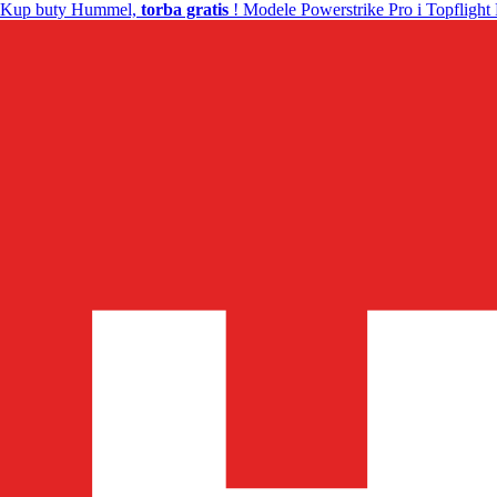
Kup buty Hummel,
torba gratis
! Modele Powerstrike Pro i Topflight