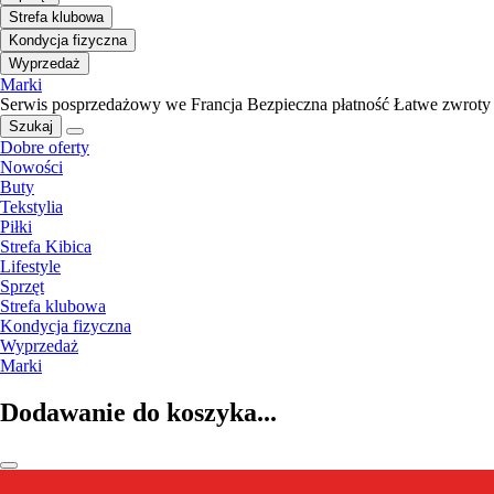
Strefa klubowa
Kondycja fizyczna
Wyprzedaż
Marki
Serwis posprzedażowy we Francja
Bezpieczna płatność
Łatwe zwroty
Szukaj
Dobre oferty
Nowości
Buty
Tekstylia
Piłki
Strefa Kibica
Lifestyle
Sprzęt
Strefa klubowa
Kondycja fizyczna
Wyprzedaż
Marki
Dodawanie do koszyka...