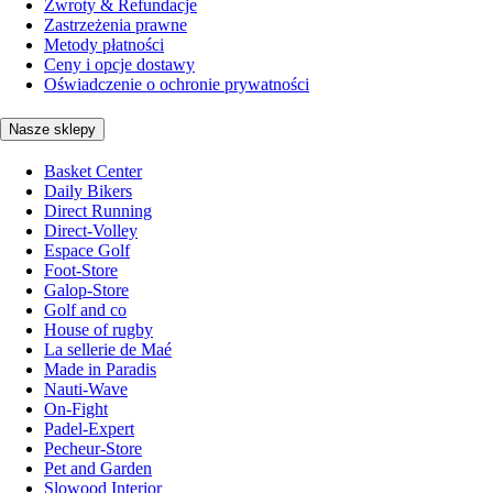
Zwroty & Refundacje
Zastrzeżenia prawne
Metody płatności
Ceny i opcje dostawy
Oświadczenie o ochronie prywatności
Nasze sklepy
Basket Center
Daily Bikers
Direct Running
Direct-Volley
Espace Golf
Foot-Store
Galop-Store
Golf and co
House of rugby
La sellerie de Maé
Made in Paradis
Nauti-Wave
On-Fight
Padel-Expert
Pecheur-Store
Pet and Garden
Slowood Interior