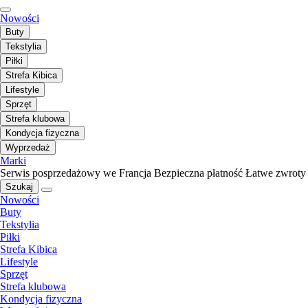
Nowości
Buty
Tekstylia
Piłki
Strefa Kibica
Lifestyle
Sprzęt
Strefa klubowa
Kondycja fizyczna
Wyprzedaż
Marki
Serwis posprzedażowy we Francja
Bezpieczna płatność
Łatwe zwroty
Szukaj
Nowości
Buty
Tekstylia
Piłki
Strefa Kibica
Lifestyle
Sprzęt
Strefa klubowa
Kondycja fizyczna